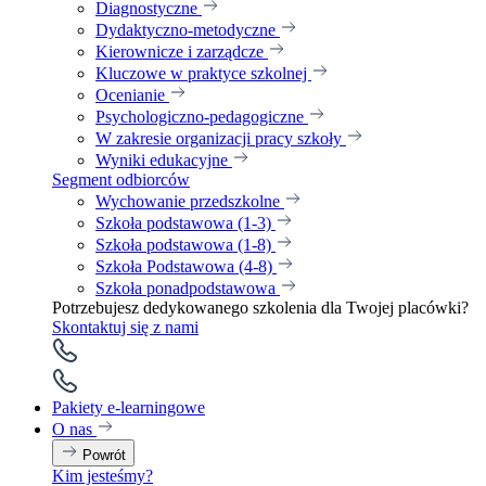
Diagnostyczne
Dydaktyczno-metodyczne
Kierownicze i zarządcze
Kluczowe w praktyce szkolnej
Ocenianie
Psychologiczno-pedagogiczne
W zakresie organizacji pracy szkoły
Wyniki edukacyjne
Segment odbiorców
Wychowanie przedszkolne
Szkoła podstawowa (1-3)
Szkoła podstawowa (1-8)
Szkoła Podstawowa (4-8)
Szkoła ponadpodstawowa
Potrzebujesz dedykowanego szkolenia dla Twojej placówki?
Skontaktuj się z nami
Pakiety e-learningowe
O nas
Powrót
Kim jesteśmy?