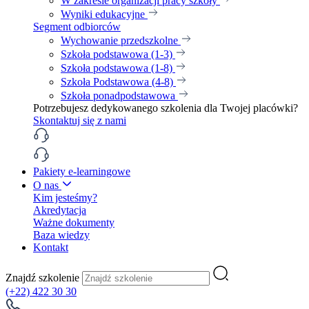
W zakresie organizacji pracy szkoły
Wyniki edukacyjne
Segment odbiorców
Wychowanie przedszkolne
Szkoła podstawowa (1-3)
Szkoła podstawowa (1-8)
Szkoła Podstawowa (4-8)
Szkoła ponadpodstawowa
Potrzebujesz dedykowanego szkolenia dla Twojej placówki?
Skontaktuj się z nami
Pakiety e-learningowe
O nas
Kim jesteśmy?
Akredytacja
Ważne dokumenty
Baza wiedzy
Kontakt
Znajdź szkolenie
(+22) 422 30 30