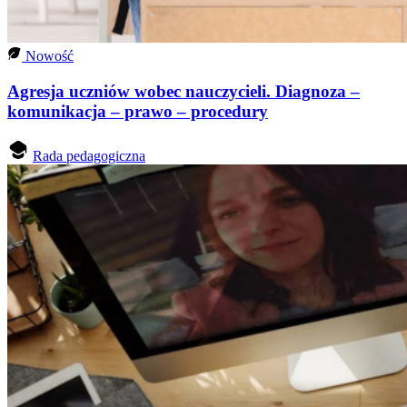
Nowość
Agresja uczniów wobec nauczycieli. Diagnoza –
komunikacja – prawo – procedury
Rada pedagogiczna