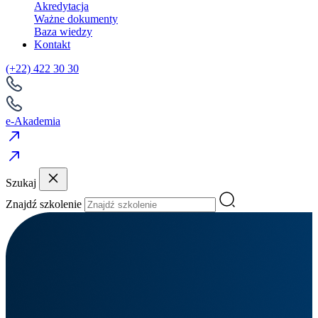
Akredytacja
Ważne dokumenty
Baza wiedzy
Kontakt
(+22) 422 30 30
e-Akademia
Szukaj
Znajdź szkolenie