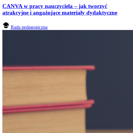
CANVA w pracy nauczyciela – jak tworzyć
atrakcyjne i angażujące materiały dydaktyczne
Rada pedagogiczna