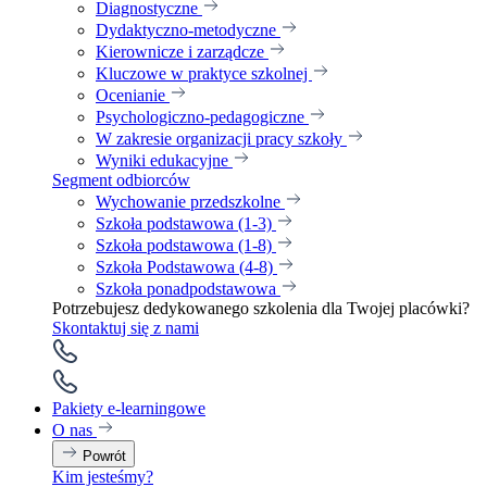
Diagnostyczne
Dydaktyczno-metodyczne
Kierownicze i zarządcze
Kluczowe w praktyce szkolnej
Ocenianie
Psychologiczno-pedagogiczne
W zakresie organizacji pracy szkoły
Wyniki edukacyjne
Segment odbiorców
Wychowanie przedszkolne
Szkoła podstawowa (1-3)
Szkoła podstawowa (1-8)
Szkoła Podstawowa (4-8)
Szkoła ponadpodstawowa
Potrzebujesz dedykowanego szkolenia dla Twojej placówki?
Skontaktuj się z nami
Pakiety e-learningowe
O nas
Powrót
Kim jesteśmy?