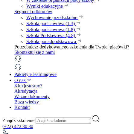
W zakresie organizacji pracy szkoły
Wyniki edukacyjne
Segment odbiorców
Wychowanie przedszkolne
Szkoła podstawowa (1-3)
Szkoła podstawowa (1-8)
Szkoła Podstawowa (4-8)
Szkoła ponadpodstawowa
Potrzebujesz dedykowanego szkolenia dla Twojej placówki?
Skontaktuj się z nami
Pakiety e-learningowe
O nas
Kim jesteśmy?
Akredytacja
Ważne dokumenty
Baza wiedzy
Kontakt
Znajdź szkolenie
(+22) 422 30 30