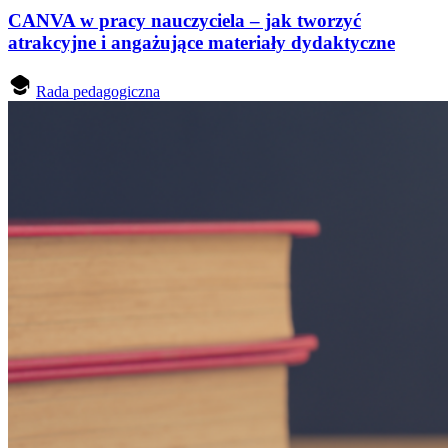
CANVA w pracy nauczyciela – jak tworzyć
atrakcyjne i angażujące materiały dydaktyczne
Rada pedagogiczna