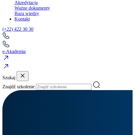
Akredytacja
Ważne dokumenty
Baza wiedzy
Kontakt
(+22) 422 30 30
e-Akademia
Szukaj
Znajdź szkolenie