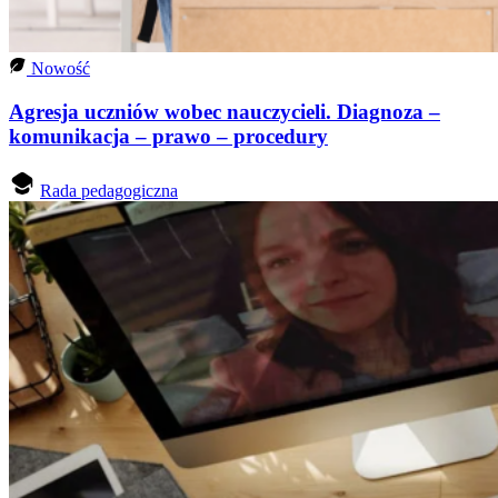
Nowość
Agresja uczniów wobec nauczycieli. Diagnoza –
komunikacja – prawo – procedury
Rada pedagogiczna