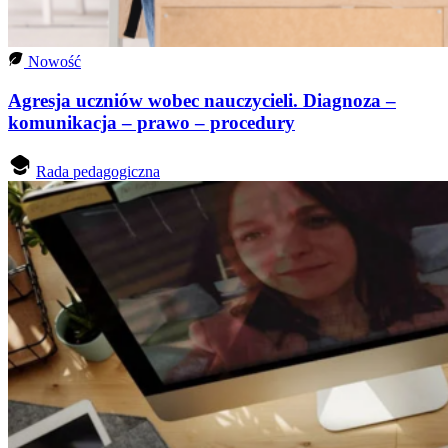
Nowość
Agresja uczniów wobec nauczycieli. Diagnoza –
komunikacja – prawo – procedury
Rada pedagogiczna