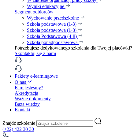
W zakresie organizacji pracy szkoły
Wyniki edukacyjne
Segment odbiorców
Wychowanie przedszkolne
Szkoła podstawowa (1-3)
Szkoła podstawowa (1-8)
Szkoła Podstawowa (4-8)
Szkoła ponadpodstawowa
Potrzebujesz dedykowanego szkolenia dla Twojej placówki?
Skontaktuj się z nami
Pakiety e-learningowe
O nas
Kim jesteśmy?
Akredytacja
Ważne dokumenty
Baza wiedzy
Kontakt
Znajdź szkolenie
(+22) 422 30 30