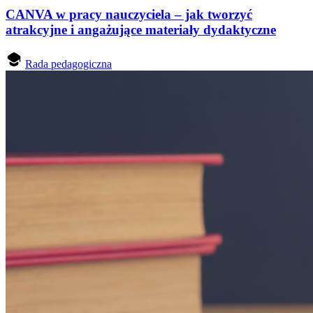
CANVA w pracy nauczyciela – jak tworzyć
atrakcyjne i angażujące materiały dydaktyczne
Rada pedagogiczna