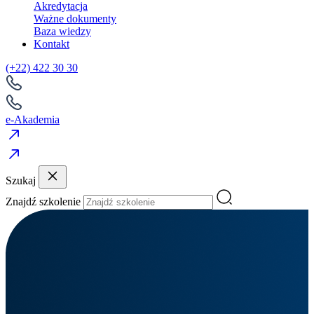
Akredytacja
Ważne dokumenty
Baza wiedzy
Kontakt
(+22) 422 30 30
e-Akademia
Szukaj
Znajdź szkolenie