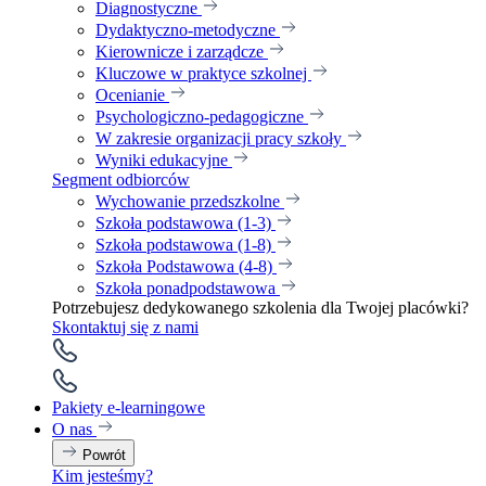
Diagnostyczne
Dydaktyczno-metodyczne
Kierownicze i zarządcze
Kluczowe w praktyce szkolnej
Ocenianie
Psychologiczno-pedagogiczne
W zakresie organizacji pracy szkoły
Wyniki edukacyjne
Segment odbiorców
Wychowanie przedszkolne
Szkoła podstawowa (1-3)
Szkoła podstawowa (1-8)
Szkoła Podstawowa (4-8)
Szkoła ponadpodstawowa
Potrzebujesz dedykowanego szkolenia dla Twojej placówki?
Skontaktuj się z nami
Pakiety e-learningowe
O nas
Powrót
Kim jesteśmy?