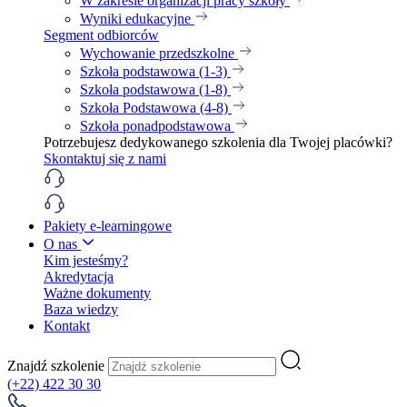
W zakresie organizacji pracy szkoły
Wyniki edukacyjne
Segment odbiorców
Wychowanie przedszkolne
Szkoła podstawowa (1-3)
Szkoła podstawowa (1-8)
Szkoła Podstawowa (4-8)
Szkoła ponadpodstawowa
Potrzebujesz dedykowanego szkolenia dla Twojej placówki?
Skontaktuj się z nami
Pakiety e-learningowe
O nas
Kim jesteśmy?
Akredytacja
Ważne dokumenty
Baza wiedzy
Kontakt
Znajdź szkolenie
(+22) 422 30 30