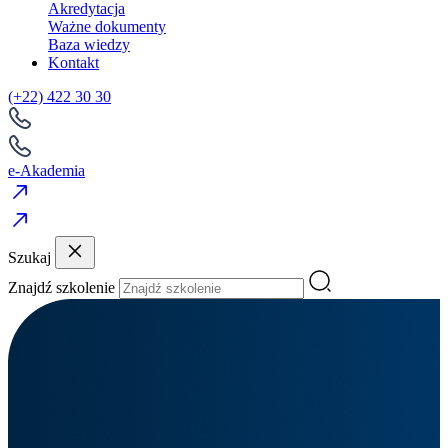
Akredytacja
Ważne dokumenty
Baza wiedzy
Kontakt
(+22) 422 30 30
e-Akademia
Szukaj
Znajdź szkolenie