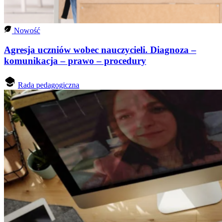
Nowość
Agresja uczniów wobec nauczycieli. Diagnoza –
komunikacja – prawo – procedury
Rada pedagogiczna