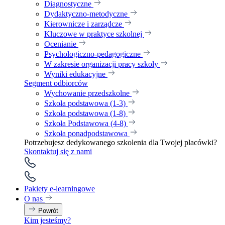
Diagnostyczne
Dydaktyczno-metodyczne
Kierownicze i zarządcze
Kluczowe w praktyce szkolnej
Ocenianie
Psychologiczno-pedagogiczne
W zakresie organizacji pracy szkoły
Wyniki edukacyjne
Segment odbiorców
Wychowanie przedszkolne
Szkoła podstawowa (1-3)
Szkoła podstawowa (1-8)
Szkoła Podstawowa (4-8)
Szkoła ponadpodstawowa
Potrzebujesz dedykowanego szkolenia dla Twojej placówki?
Skontaktuj się z nami
Pakiety e-learningowe
O nas
Powrót
Kim jesteśmy?