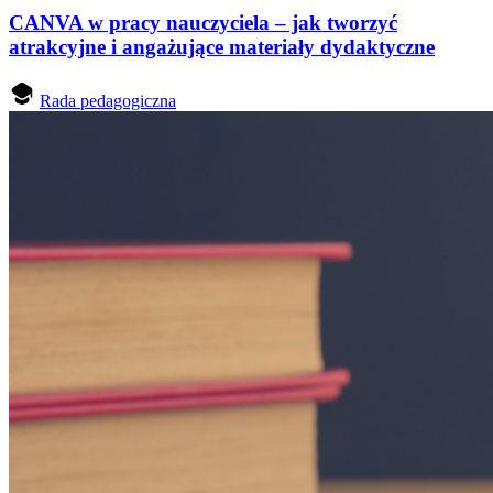
CANVA w pracy nauczyciela – jak tworzyć
atrakcyjne i angażujące materiały dydaktyczne
Rada pedagogiczna