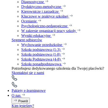
Diagnostyczne
Dydaktyczno-metodyczne
Kierownicze i zarządcze
Kluczowe w praktyce szkolnej
Ocenianie
Psychologiczno-pedagogiczne
W zakresie organizacji pracy szkoły
Wyniki edukacyjne
Segment odbiorców
Wychowanie przedszkolne
Szkoła podstawowa (1-3)
Szkoła podstawowa (1-8)
Szkoła Podstawowa (4-8)
Szkoła ponadpodstawowa
Potrzebujesz dedykowanego szkolenia dla Twojej placówki?
Skontaktuj się z nami
Pakiety e-learningowe
O nas
Powrót
Kim jesteśmy?