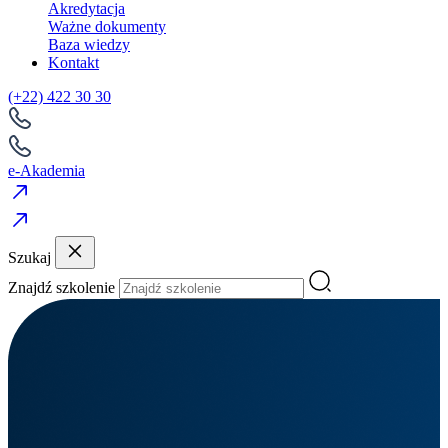
Akredytacja
Ważne dokumenty
Baza wiedzy
Kontakt
(+22) 422 30 30
e-Akademia
Szukaj
Znajdź szkolenie