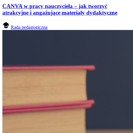
CANVA w pracy nauczyciela – jak tworzyć
atrakcyjne i angażujące materiały dydaktyczne
Rada pedagogiczna