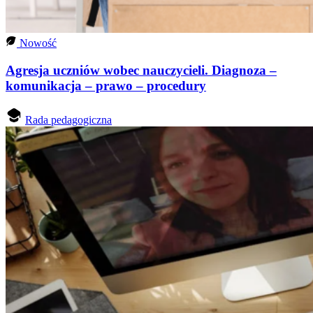
Nowość
Agresja uczniów wobec nauczycieli. Diagnoza –
komunikacja – prawo – procedury
Rada pedagogiczna