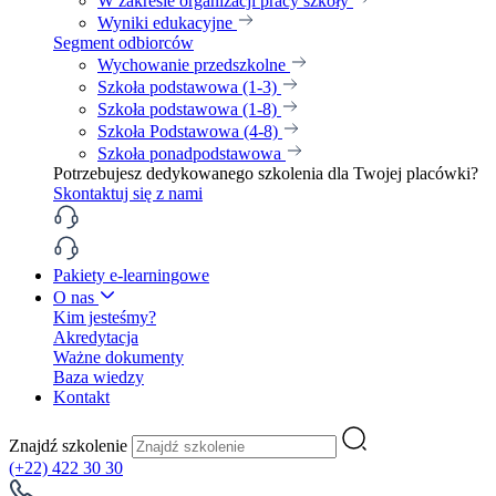
W zakresie organizacji pracy szkoły
Wyniki edukacyjne
Segment odbiorców
Wychowanie przedszkolne
Szkoła podstawowa (1-3)
Szkoła podstawowa (1-8)
Szkoła Podstawowa (4-8)
Szkoła ponadpodstawowa
Potrzebujesz dedykowanego szkolenia dla Twojej placówki?
Skontaktuj się z nami
Pakiety e-learningowe
O nas
Kim jesteśmy?
Akredytacja
Ważne dokumenty
Baza wiedzy
Kontakt
Znajdź szkolenie
(+22) 422 30 30