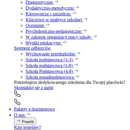
Diagnostyczne
Dydaktyczno-metodyczne
Kierownicze i zarządcze
Kluczowe w praktyce szkolnej
Ocenianie
Psychologiczno-pedagogiczne
W zakresie organizacji pracy szkoły
Wyniki edukacyjne
Segment odbiorców
Wychowanie przedszkolne
Szkoła podstawowa (1-3)
Szkoła podstawowa (1-8)
Szkoła Podstawowa (4-8)
Szkoła ponadpodstawowa
Potrzebujesz dedykowanego szkolenia dla Twojej placówki?
Skontaktuj się z nami
Pakiety e-learningowe
O nas
Powrót
Kim jesteśmy?