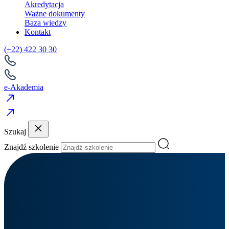
Akredytacja
Ważne dokumenty
Baza wiedzy
Kontakt
(+22) 422 30 30
e-Akademia
Szukaj
Znajdź szkolenie