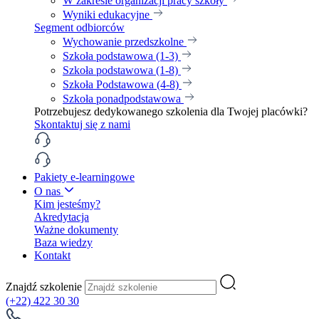
W zakresie organizacji pracy szkoły
Wyniki edukacyjne
Segment odbiorców
Wychowanie przedszkolne
Szkoła podstawowa (1-3)
Szkoła podstawowa (1-8)
Szkoła Podstawowa (4-8)
Szkoła ponadpodstawowa
Potrzebujesz dedykowanego szkolenia dla Twojej placówki?
Skontaktuj się z nami
Pakiety e-learningowe
O nas
Kim jesteśmy?
Akredytacja
Ważne dokumenty
Baza wiedzy
Kontakt
Znajdź szkolenie
(+22) 422 30 30