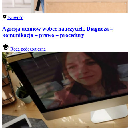
Nowość
Agresja uczniów wobec nauczycieli. Diagnoza –
komunikacja – prawo – procedury
Rada pedagogiczna