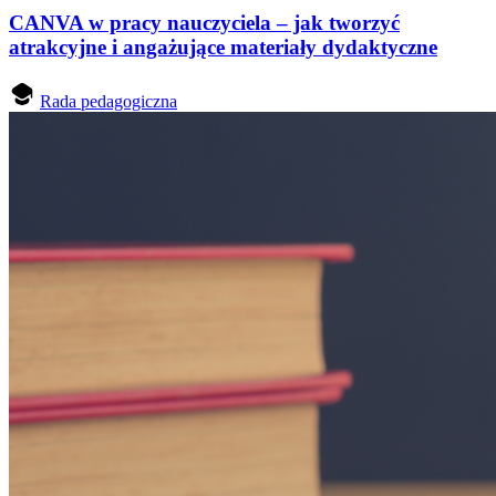
CANVA w pracy nauczyciela – jak tworzyć
atrakcyjne i angażujące materiały dydaktyczne
Rada pedagogiczna