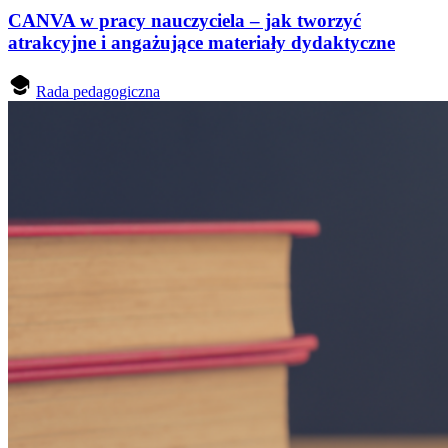
CANVA w pracy nauczyciela – jak tworzyć
atrakcyjne i angażujące materiały dydaktyczne
Rada pedagogiczna