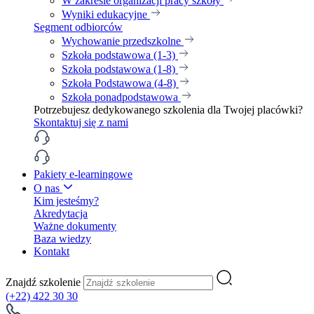
W zakresie organizacji pracy szkoły
Wyniki edukacyjne
Segment odbiorców
Wychowanie przedszkolne
Szkoła podstawowa (1-3)
Szkoła podstawowa (1-8)
Szkoła Podstawowa (4-8)
Szkoła ponadpodstawowa
Potrzebujesz dedykowanego szkolenia dla Twojej placówki?
Skontaktuj się z nami
Pakiety e-learningowe
O nas
Kim jesteśmy?
Akredytacja
Ważne dokumenty
Baza wiedzy
Kontakt
Znajdź szkolenie
(+22) 422 30 30