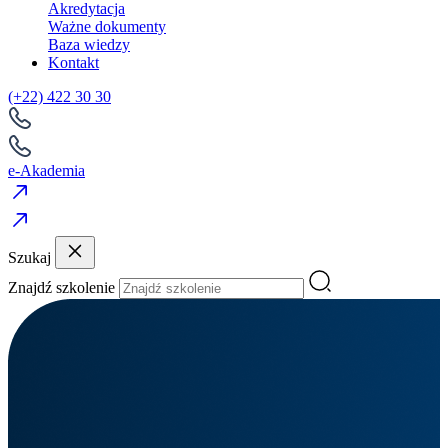
Akredytacja
Ważne dokumenty
Baza wiedzy
Kontakt
(+22) 422 30 30
e-Akademia
Szukaj
Znajdź szkolenie