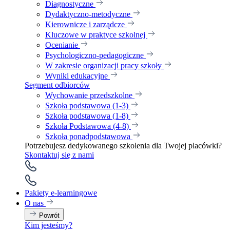
Diagnostyczne
Dydaktyczno-metodyczne
Kierownicze i zarządcze
Kluczowe w praktyce szkolnej
Ocenianie
Psychologiczno-pedagogiczne
W zakresie organizacji pracy szkoły
Wyniki edukacyjne
Segment odbiorców
Wychowanie przedszkolne
Szkoła podstawowa (1-3)
Szkoła podstawowa (1-8)
Szkoła Podstawowa (4-8)
Szkoła ponadpodstawowa
Potrzebujesz dedykowanego szkolenia dla Twojej placówki?
Skontaktuj się z nami
Pakiety e-learningowe
O nas
Powrót
Kim jesteśmy?