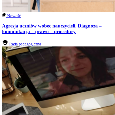
Nowość
Agresja uczniów wobec nauczycieli. Diagnoza –
komunikacja – prawo – procedury
Rada pedagogiczna