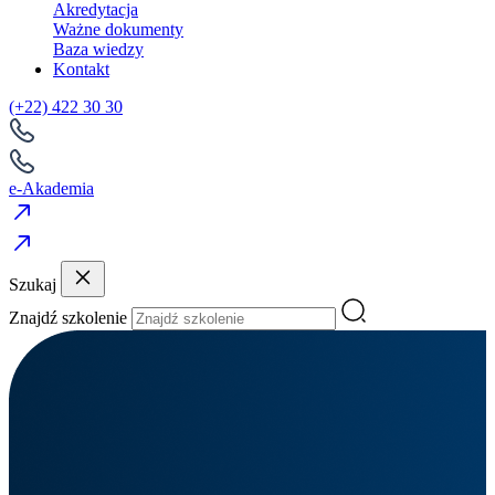
Akredytacja
Ważne dokumenty
Baza wiedzy
Kontakt
(+22) 422 30 30
e-Akademia
Szukaj
Znajdź szkolenie