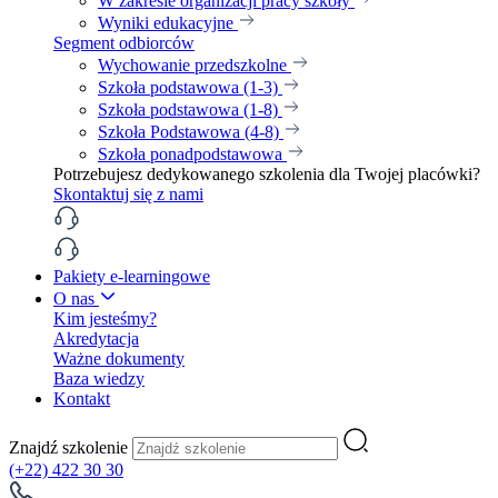
W zakresie organizacji pracy szkoły
Wyniki edukacyjne
Segment odbiorców
Wychowanie przedszkolne
Szkoła podstawowa (1-3)
Szkoła podstawowa (1-8)
Szkoła Podstawowa (4-8)
Szkoła ponadpodstawowa
Potrzebujesz dedykowanego szkolenia dla Twojej placówki?
Skontaktuj się z nami
Pakiety e-learningowe
O nas
Kim jesteśmy?
Akredytacja
Ważne dokumenty
Baza wiedzy
Kontakt
Znajdź szkolenie
(+22) 422 30 30