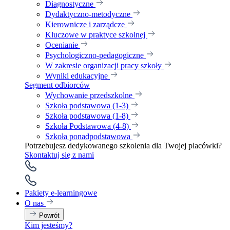
Diagnostyczne
Dydaktyczno-metodyczne
Kierownicze i zarządcze
Kluczowe w praktyce szkolnej
Ocenianie
Psychologiczno-pedagogiczne
W zakresie organizacji pracy szkoły
Wyniki edukacyjne
Segment odbiorców
Wychowanie przedszkolne
Szkoła podstawowa (1-3)
Szkoła podstawowa (1-8)
Szkoła Podstawowa (4-8)
Szkoła ponadpodstawowa
Potrzebujesz dedykowanego szkolenia dla Twojej placówki?
Skontaktuj się z nami
Pakiety e-learningowe
O nas
Powrót
Kim jesteśmy?