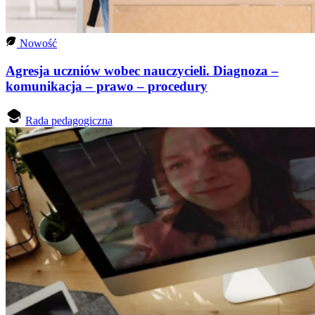
Nowość
Agresja uczniów wobec nauczycieli. Diagnoza –
komunikacja – prawo – procedury
Rada pedagogiczna