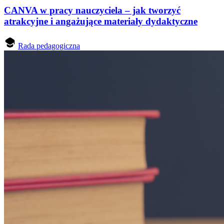
CANVA w pracy nauczyciela – jak tworzyć
atrakcyjne i angażujące materiały dydaktyczne
Rada pedagogiczna