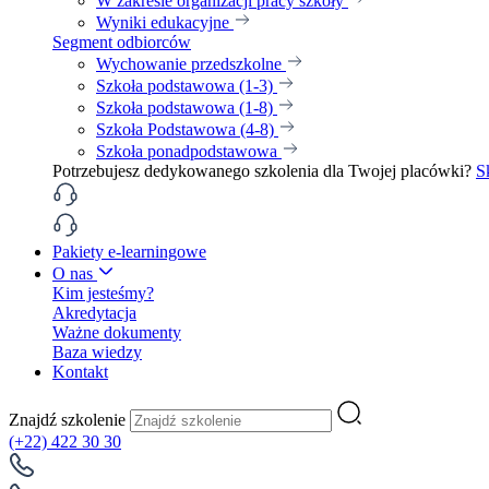
W zakresie organizacji pracy szkoły
Wyniki edukacyjne
Segment odbiorców
Wychowanie przedszkolne
Szkoła podstawowa (1-3)
Szkoła podstawowa (1-8)
Szkoła Podstawowa (4-8)
Szkoła ponadpodstawowa
Potrzebujesz dedykowanego szkolenia dla Twojej placówki?
S
Pakiety e-learningowe
O nas
Kim jesteśmy?
Akredytacja
Ważne dokumenty
Baza wiedzy
Kontakt
Znajdź szkolenie
(+22) 422 30 30