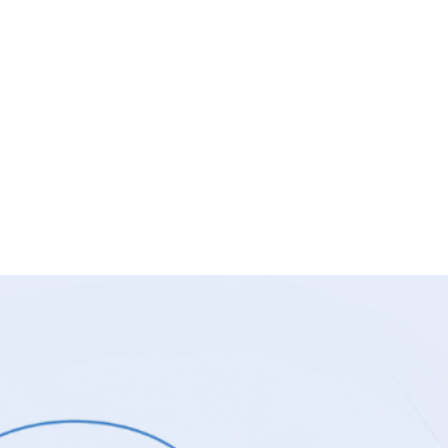
2026
li
,