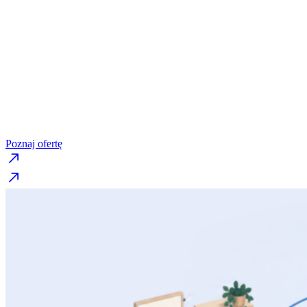
wdrażanie Reformy 
Praktyczne wsparcie dla
dyrektorów i nauczycie
które pomaga przełożyć założenia reformy
na codzienną pracę szkoły.
Poznaj ofertę