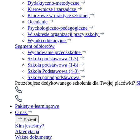
Dydaktyczno-metodyczne
Kierownicze i zarządcze
Kluczowe w praktyce szkolnej
Ocenianie
Psychologiczno-pedagogiczne
W zakresie organizacji pracy szkoły
Wyniki edukacyjne
Segment odbiorców
Wychowanie przedszkolne
Szkoła podstawowa (1-3)
Szkoła podstawowa (1-8)
Szkoła Podstawowa (4-8)
Szkoła ponadpodstawowa
Potrzebujesz dedykowanego szkolenia dla Twojej placówki?
S
Pakiety e-learningowe
O nas
Powrót
Kim jesteśmy?
Akredytacja
Ważne dokumenty