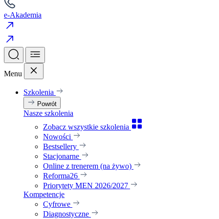
e-Akademia
Menu
Szkolenia
Powrót
Nasze szkolenia
Zobacz wszystkie szkolenia
Nowości
Bestsellery
Stacjonarne
Online z trenerem (na żywo)
Reforma26
Priorytety MEN 2026/2027
Kompetencje
Cyfrowe
Diagnostyczne