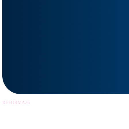
REFORMA26
Szkolenia wspierając