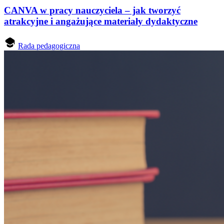
CANVA w pracy nauczyciela – jak tworzyć
atrakcyjne i angażujące materiały dydaktyczne
Rada pedagogiczna