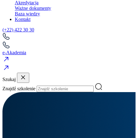
Akredytacja
Ważne dokumenty
Baza wiedzy
Kontakt
(+22) 422 30 30
e-Akademia
Szukaj
Znajdź szkolenie