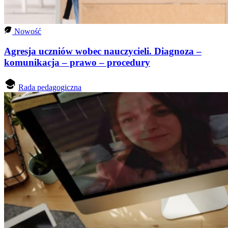
Nowość
Agresja uczniów wobec nauczycieli. Diagnoza –
komunikacja – prawo – procedury
Rada pedagogiczna