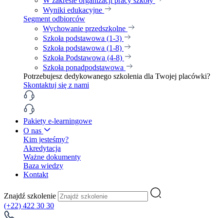
W zakresie organizacji pracy szkoły
Wyniki edukacyjne
Segment odbiorców
Wychowanie przedszkolne
Szkoła podstawowa (1-3)
Szkoła podstawowa (1-8)
Szkoła Podstawowa (4-8)
Szkoła ponadpodstawowa
Potrzebujesz dedykowanego szkolenia dla Twojej placówki?
Skontaktuj się z nami
Pakiety e-learningowe
O nas
Kim jesteśmy?
Akredytacja
Ważne dokumenty
Baza wiedzy
Kontakt
Znajdź szkolenie
(+22) 422 30 30