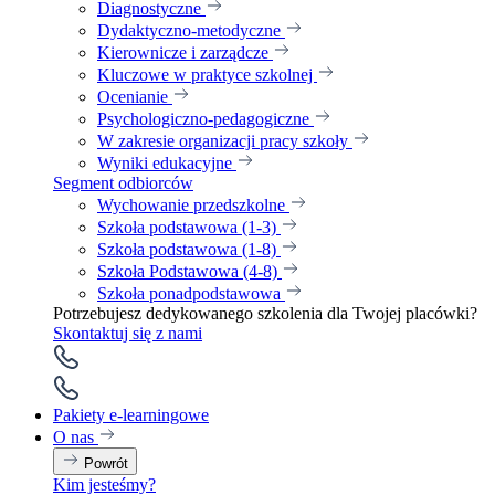
Diagnostyczne
Dydaktyczno-metodyczne
Kierownicze i zarządcze
Kluczowe w praktyce szkolnej
Ocenianie
Psychologiczno-pedagogiczne
W zakresie organizacji pracy szkoły
Wyniki edukacyjne
Segment odbiorców
Wychowanie przedszkolne
Szkoła podstawowa (1-3)
Szkoła podstawowa (1-8)
Szkoła Podstawowa (4-8)
Szkoła ponadpodstawowa
Potrzebujesz dedykowanego szkolenia dla Twojej placówki?
Skontaktuj się z nami
Pakiety e-learningowe
O nas
Powrót
Kim jesteśmy?