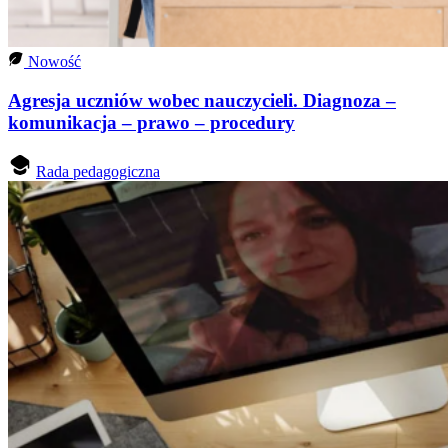
Nowość
Agresja uczniów wobec nauczycieli. Diagnoza –
komunikacja – prawo – procedury
Rada pedagogiczna