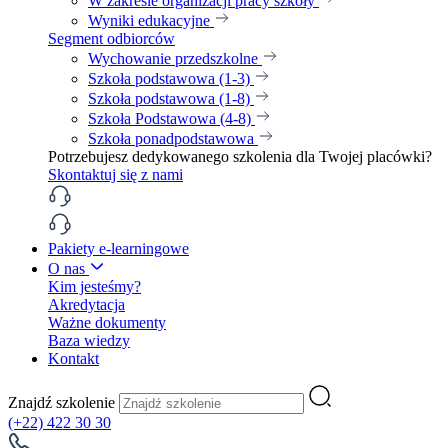
W zakresie organizacji pracy szkoły
Wyniki edukacyjne
Segment odbiorców
Wychowanie przedszkolne
Szkoła podstawowa (1-3)
Szkoła podstawowa (1-8)
Szkoła Podstawowa (4-8)
Szkoła ponadpodstawowa
Potrzebujesz dedykowanego szkolenia dla Twojej placówki?
Skontaktuj się z nami
Pakiety e-learningowe
O nas
Kim jesteśmy?
Akredytacja
Ważne dokumenty
Baza wiedzy
Kontakt
Znajdź szkolenie
(+22) 422 30 30