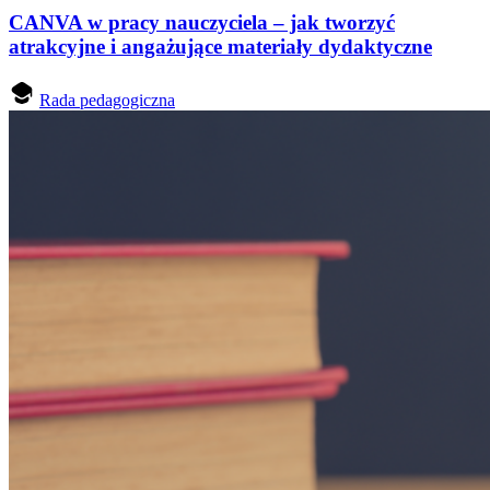
CANVA w pracy nauczyciela – jak tworzyć
atrakcyjne i angażujące materiały dydaktyczne
Rada pedagogiczna