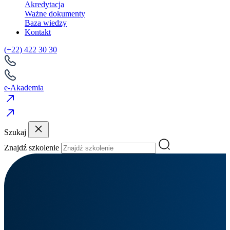
Akredytacja
Ważne dokumenty
Baza wiedzy
Kontakt
(+22) 422 30 30
e-Akademia
Szukaj
Znajdź szkolenie