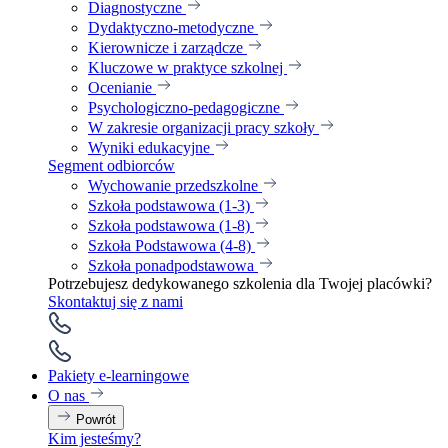
Diagnostyczne
Dydaktyczno-metodyczne
Kierownicze i zarządcze
Kluczowe w praktyce szkolnej
Ocenianie
Psychologiczno-pedagogiczne
W zakresie organizacji pracy szkoły
Wyniki edukacyjne
Segment odbiorców
Wychowanie przedszkolne
Szkoła podstawowa (1-3)
Szkoła podstawowa (1-8)
Szkoła Podstawowa (4-8)
Szkoła ponadpodstawowa
Potrzebujesz dedykowanego szkolenia dla Twojej placówki?
Skontaktuj się z nami
Pakiety e-learningowe
O nas
Powrót
Kim jesteśmy?