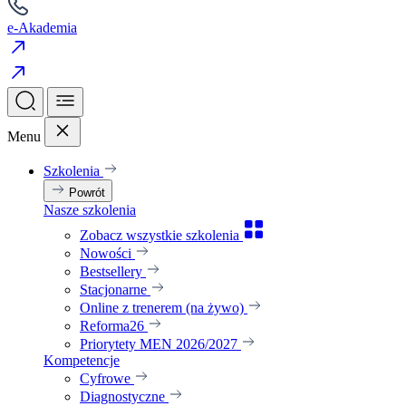
e-Akademia
Menu
Szkolenia
Powrót
Nasze szkolenia
Zobacz wszystkie szkolenia
Nowości
Bestsellery
Stacjonarne
Online z trenerem (na żywo)
Reforma26
Priorytety MEN 2026/2027
Kompetencje
Cyfrowe
Diagnostyczne