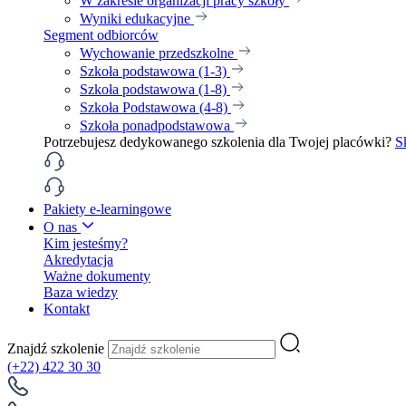
W zakresie organizacji pracy szkoły
Wyniki edukacyjne
Segment odbiorców
Wychowanie przedszkolne
Szkoła podstawowa (1-3)
Szkoła podstawowa (1-8)
Szkoła Podstawowa (4-8)
Szkoła ponadpodstawowa
Potrzebujesz dedykowanego szkolenia dla Twojej placówki?
S
Pakiety e-learningowe
O nas
Kim jesteśmy?
Akredytacja
Ważne dokumenty
Baza wiedzy
Kontakt
Znajdź szkolenie
(+22) 422 30 30