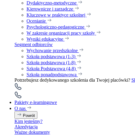
Dydaktyczno-metodyczne
Kierownicze i zarządcze
Kluczowe w praktyce szkolnej
Ocenianie
Psychologiczno-pedagogiczne
W zakresie organizacji pracy szkoły
Wyniki edukacyjne
Segment odbiorców
Wychowanie przedszkolne
Szkoła podstawowa (1-3)
Szkoła podstawowa (1-8)
Szkoła Podstawowa (4-8)
Szkoła ponadpodstawowa
Potrzebujesz dedykowanego szkolenia dla Twojej placówki?
S
Pakiety e-learningowe
O nas
Powrót
Kim jesteśmy?
Akredytacja
Ważne dokumenty