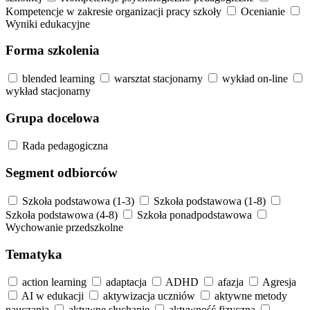
Kompetencje w zakresie organizacji pracy szkoły
Ocenianie
Wyniki edukacyjne
Forma szkolenia
blended learning
warsztat stacjonarny
wykład on-line
wykład stacjonarny
Grupa docelowa
Rada pedagogiczna
Segment odbiorców
Szkoła podstawowa (1-3)
Szkoła podstawowa (1-8)
Szkoła podstawowa (4-8)
Szkoła ponadpodstawowa
Wychowanie przedszkolne
Tematyka
action learning
adaptacja
ADHD
afazja
Agresja
AI w edukacji
aktywizacja uczniów
aktywne metody
nauczania
aktywne słuchanie
aktywność fizyczna