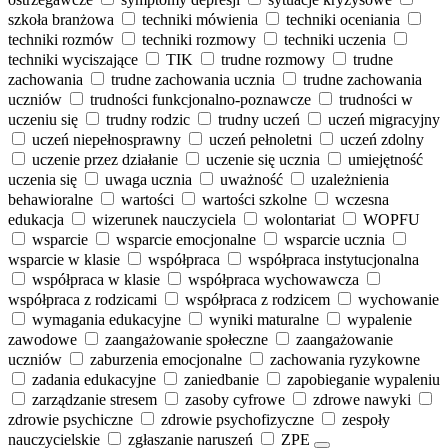
szkoła branżowa
techniki mówienia
techniki oceniania
techniki rozmów
techniki rozmowy
techniki uczenia
techniki wyciszające
TIK
trudne rozmowy
trudne
zachowania
trudne zachowania ucznia
trudne zachowania
uczniów
trudności funkcjonalno‑poznawcze
trudności w
uczeniu się
trudny rodzic
trudny uczeń
uczeń migracyjny
uczeń niepełnosprawny
uczeń pełnoletni
uczeń zdolny
uczenie przez działanie
uczenie się ucznia
umiejętność
uczenia się
uwaga ucznia
uważność
uzależnienia
behawioralne
wartości
wartości szkolne
wczesna
edukacja
wizerunek nauczyciela
wolontariat
WOPFU
wsparcie
wsparcie emocjonalne
wsparcie ucznia
wsparcie w klasie
współpraca
współpraca instytucjonalna
współpraca w klasie
współpraca wychowawcza
współpraca z rodzicami
współpraca z rodzicem
wychowanie
wymagania edukacyjne
wyniki maturalne
wypalenie
zawodowe
zaangażowanie społeczne
zaangażowanie
uczniów
zaburzenia emocjonalne
zachowania ryzykowne
zadania edukacyjne
zaniedbanie
zapobieganie wypaleniu
zarządzanie stresem
zasoby cyfrowe
zdrowe nawyki
zdrowie psychiczne
zdrowie psychofizyczne
zespoły
nauczycielskie
zgłaszanie naruszeń
ZPE