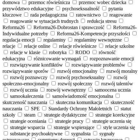
domowa
przemoc rówieśnicza
przemoc wobec dziecka
przywództwo edukacyjne
psychoseksualność
pytania
kluczowe
rada pedagogiczna
ratownictwo
reagowanie
reagowanie w sytuacjach trudnych
redukcja stresu
Reforma26
Reforma26-Dobrostan i sprawczość
Reforma26-
Indywidualne potrzeby
Reforma26-Kompetencje przyszłości
regulacja emocji
regulaminy
regulaminy wewnętrzne
relacje
relacje online
relacje rówieśnicze
relacje szkolne
relacje w klasie
robotyka
RODO
równość
edukacyjna
różnicowanie wymagań
rozpoznawanie emocji
rozwiązywanie konfliktów
rozwiązywanie problemów
rozwiązywanie sporów
rozwój emocjonalny
rozwój moralny
rozwój poznawczy
rozwój psychoseksualny
rozwój
społeczno‑emocjonalny
rozwój społeczny
rozwój talentów
rozwój ucznia
rozwój wewnętrzny
samoocena ucznia
samookaleczenia
samoświadomość emocjonalna
skutczeność nauczania
skuteczna komunikacja
skuteczność
nauczania
SPE
Standardy Ochrony Małoletnich
statut
szkoły
steam
strategie dydaktyczne
strategie korekcyjne
strategie oceniania
strategie pracy
strategie uczenia się
strategie wsparcia
strategie wspierające
style uczenia się
substancje psychoaktywne
sygnalista
sygnały
ostrzegawcze
symptomy depresji
sytuacje kryzysowe