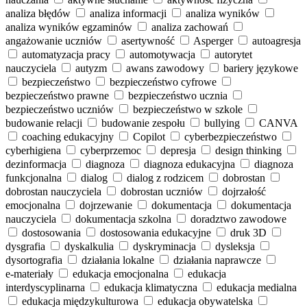
analiza błędów
analiza informacji
analiza wyników
analiza wyników egzaminów
analiza zachowań
angażowanie uczniów
asertywność
Asperger
autoagresja
automatyzacja pracy
automotywacja
autorytet
nauczyciela
autyzm
awans zawodowy
bariery językowe
bezpieczeństwo
bezpieczeństwo cyfrowe
bezpieczeństwo prawne
bezpieczeństwo ucznia
bezpieczeństwo uczniów
bezpieczeństwo w szkole
budowanie relacji
budowanie zespołu
bullying
CANVA
coaching edukacyjny
Copilot
cyberbezpieczeństwo
cyberhigiena
cyberprzemoc
depresja
design thinking
dezinformacja
diagnoza
diagnoza edukacyjna
diagnoza
funkcjonalna
dialog
dialog z rodzicem
dobrostan
dobrostan nauczyciela
dobrostan uczniów
dojrzałość
emocjonalna
dojrzewanie
dokumentacja
dokumentacja
nauczyciela
dokumentacja szkolna
doradztwo zawodowe
dostosowania
dostosowania edukacyjne
druk 3D
dysgrafia
dyskalkulia
dyskryminacja
dysleksja
dysortografia
działania lokalne
działania naprawcze
e‑materiały
edukacja emocjonalna
edukacja
interdyscyplinarna
edukacja klimatyczna
edukacja medialna
edukacja międzykulturowa
edukacja obywatelska