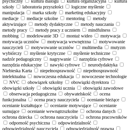
psychiczny
kultura dialogu
kultura organizacyjna
kultura
szkoły
laboratoria przyszłości
logiczne myślenie
manipulacja
marka szkoły
marketing edukacyjny
mediacje
mediacje szkolne
mentoring
metody
aktywizujące
metody dydaktyczne
metody nauczania
metody pracy
metody pracy z uczniem
mindfulness
mobbing
modelowanie 3D
montaż wideo
motywacja
motywacja uczniów
motywacja wewnętrzna
motywowanie
nauczycieli
motywowanie uczniów
multimedia
mutyzm
wybiórczy
myślenie krytyczne
myślenie techniczne
nadzór pedagogiczny
nagrywanie
narzędzia cyfrowe
narzędzia edukacyjne
nawyki cyfrowe
neurodydaktyka
Niebieska Karta
niepełnosprawność
niepełnosprawność
intelektualna
nowoczesna edukacja
nowoczesne technologie
NVC
obowiązek szkolny
obowiązki dyrektora
obowiązki szkoły
obowiązki ucznia
obowiązki zawodowe
obserwacja pedagogiczna
obywatelskość
ocena
funkcjonalna
ocena pracy nauczyciela
ocenianie bieżące
ocenianie kształtujące
ocenianie motywujące
ocenianie
sumujące
ocenianie wewnątrzszkolne
ochrona danych
ochrona dziecka
ochrona nauczyciela
ochrona pracowników
odporność psychiczna
odpowiedzialność
odpowiedzialność nauczyciela
odpowiedzialność prawna