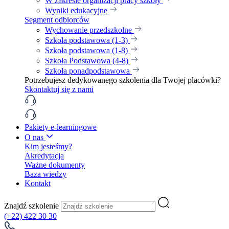
W zakresie organizacji pracy szkoły
Wyniki edukacyjne
Segment odbiorców
Wychowanie przedszkolne
Szkoła podstawowa (1-3)
Szkoła podstawowa (1-8)
Szkoła Podstawowa (4-8)
Szkoła ponadpodstawowa
Potrzebujesz dedykowanego szkolenia dla Twojej placówki?
Skontaktuj się z nami
Pakiety e-learningowe
O nas
Kim jesteśmy?
Akredytacja
Ważne dokumenty
Baza wiedzy
Kontakt
Znajdź szkolenie
(+22) 422 30 30