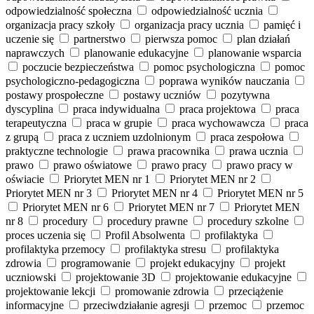
odpowiedzialność społeczna
odpowiedzialność ucznia
organizacja pracy szkoły
organizacja pracy ucznia
pamięć i
uczenie się
partnerstwo
pierwsza pomoc
plan działań
naprawczych
planowanie edukacyjne
planowanie wsparcia
poczucie bezpieczeństwa
pomoc psychologiczna
pomoc
psychologiczno-pedagogiczna
poprawa wyników nauczania
postawy prospołeczne
postawy uczniów
pozytywna
dyscyplina
praca indywidualna
praca projektowa
praca
terapeutyczna
praca w grupie
praca wychowawcza
praca
z grupą
praca z uczniem uzdolnionym
praca zespołowa
praktyczne technologie
prawa pracownika
prawa ucznia
prawo
prawo oświatowe
prawo pracy
prawo pracy w
oświacie
Priorytet MEN nr 1
Priorytet MEN nr 2
Priorytet MEN nr 3
Priorytet MEN nr 4
Priorytet MEN nr 5
Priorytet MEN nr 6
Priorytet MEN nr 7
Priorytet MEN
nr 8
procedury
procedury prawne
procedury szkolne
proces uczenia się
Profil Absolwenta
profilaktyka
profilaktyka przemocy
profilaktyka stresu
profilaktyka
zdrowia
programowanie
projekt edukacyjny
projekt
uczniowski
projektowanie 3D
projektowanie edukacyjne
projektowanie lekcji
promowanie zdrowia
przeciążenie
informacyjne
przeciwdziałanie agresji
przemoc
przemoc