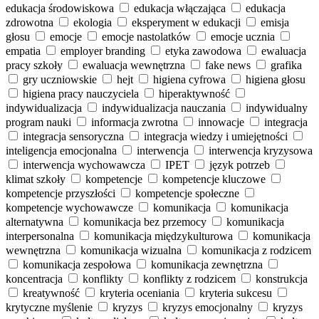
edukacja środowiskowa
edukacja włączająca
edukacja
zdrowotna
ekologia
eksperyment w edukacji
emisja
głosu
emocje
emocje nastolatków
emocje ucznia
empatia
employer branding
etyka zawodowa
ewaluacja
pracy szkoły
ewaluacja wewnętrzna
fake news
grafika
gry uczniowskie
hejt
higiena cyfrowa
higiena głosu
higiena pracy nauczyciela
hiperaktywność
indywidualizacja
indywidualizacja nauczania
indywidualny
program nauki
informacja zwrotna
innowacje
integracja
integracja sensoryczna
integracja wiedzy i umiejętności
inteligencja emocjonalna
interwencja
interwencja kryzysowa
interwencja wychowawcza
IPET
język potrzeb
klimat szkoły
kompetencje
kompetencje kluczowe
kompetencje przyszłości
kompetencje społeczne
kompetencje wychowawcze
komunikacja
komunikacja
alternatywna
komunikacja bez przemocy
komunikacja
interpersonalna
komunikacja międzykulturowa
komunikacja
wewnętrzna
komunikacja wizualna
komunikacja z rodzicem
komunikacja zespołowa
komunikacja zewnętrzna
koncentracja
konflikty
konflikty z rodzicem
konstrukcja
kreatywność
kryteria oceniania
kryteria sukcesu
krytyczne myślenie
kryzys
kryzys emocjonalny
kryzys