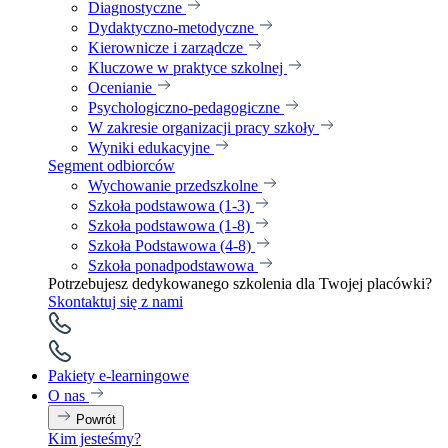
Diagnostyczne
Dydaktyczno-metodyczne
Kierownicze i zarządcze
Kluczowe w praktyce szkolnej
Ocenianie
Psychologiczno-pedagogiczne
W zakresie organizacji pracy szkoły
Wyniki edukacyjne
Segment odbiorców
Wychowanie przedszkolne
Szkoła podstawowa (1-3)
Szkoła podstawowa (1-8)
Szkoła Podstawowa (4-8)
Szkoła ponadpodstawowa
Potrzebujesz dedykowanego szkolenia dla Twojej placówki?
Skontaktuj się z nami
Pakiety e-learningowe
O nas
Powrót
Kim jesteśmy?