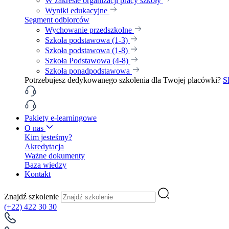
W zakresie organizacji pracy szkoły
Wyniki edukacyjne
Segment odbiorców
Wychowanie przedszkolne
Szkoła podstawowa (1-3)
Szkoła podstawowa (1-8)
Szkoła Podstawowa (4-8)
Szkoła ponadpodstawowa
Potrzebujesz dedykowanego szkolenia dla Twojej placówki?
S
Pakiety e-learningowe
O nas
Kim jesteśmy?
Akredytacja
Ważne dokumenty
Baza wiedzy
Kontakt
Znajdź szkolenie
(+22) 422 30 30