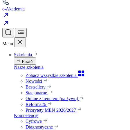
e-Akademia
Menu
Szkolenia
Powrót
Nasze szkolenia
Zobacz wszystkie szkolenia
Nowości
Bestsellery
Stacjonarne
Online z trenerem (na żywo)
Reforma26
Priorytety MEN 2026/2027
Kompetencje
Cyfrowe
Diagnostyczne