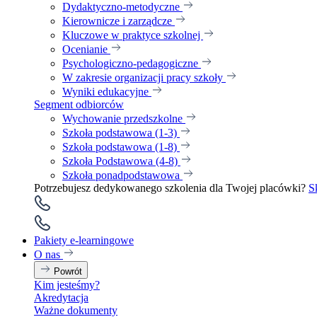
Dydaktyczno-metodyczne
Kierownicze i zarządcze
Kluczowe w praktyce szkolnej
Ocenianie
Psychologiczno-pedagogiczne
W zakresie organizacji pracy szkoły
Wyniki edukacyjne
Segment odbiorców
Wychowanie przedszkolne
Szkoła podstawowa (1-3)
Szkoła podstawowa (1-8)
Szkoła Podstawowa (4-8)
Szkoła ponadpodstawowa
Potrzebujesz dedykowanego szkolenia dla Twojej placówki?
S
Pakiety e-learningowe
O nas
Powrót
Kim jesteśmy?
Akredytacja
Ważne dokumenty