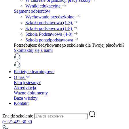
W zakresie organizacji pracy szkoły
Wyniki edukacyjne
Segment odbiorców
Wychowanie przedszkolne
Szkoła podstawowa (1-3)
Szkoła podstawowa (1-8)
Szkoła Podstawowa (4-8)
Szkoła ponadpodstawowa
Potrzebujesz dedykowanego szkolenia dla Twojej placówki?
Skontaktuj się z nami
Pakiety e-learningowe
O nas
Kim jesteśmy?
Akredytacja
Ważne dokumenty
Baza wiedzy
Kontakt
Znajdź szkolenie
(+22) 422 30 30