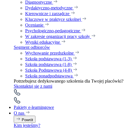
Diagnostyczne
Dydaktyczno-metodyczne
Kierownicze i zarządcze
Kluczowe w praktyce szkolnej
Ocenianie
Psychologiczno-pedagogiczne
W zakresie organizacji pracy szkoły
Wyniki edukacyjne
Segment odbiorców
Wychowanie przedszkolne
Szkoła podstawowa (1-3)
Szkoła podstawowa (1-8)
Szkoła Podstawowa (4-8)
Szkoła ponadpodstawowa
Potrzebujesz dedykowanego szkolenia dla Twojej placówki?
Skontaktuj się z nami
Pakiety e-learningowe
O nas
Powrót
Kim jesteśmy?