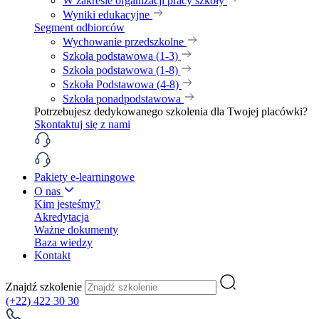
W zakresie organizacji pracy szkoły
Wyniki edukacyjne
Segment odbiorców
Wychowanie przedszkolne
Szkoła podstawowa (1-3)
Szkoła podstawowa (1-8)
Szkoła Podstawowa (4-8)
Szkoła ponadpodstawowa
Potrzebujesz dedykowanego szkolenia dla Twojej placówki?
Skontaktuj się z nami
Pakiety e-learningowe
O nas
Kim jesteśmy?
Akredytacja
Ważne dokumenty
Baza wiedzy
Kontakt
Znajdź szkolenie
(+22) 422 30 30