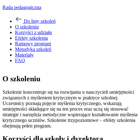
Rada pedagogiczna
Do listy szkoleń
O szkoleniu
Korzyści z udziału
Efekty szkolenia
Ramowy program
Metodyka szkoleń
Materiały
FAQ
O szkoleniu
Szkolenie koncentruje się na rozwijaniu u nauczycieli umiejętności
związanych z myśleniem krytycznym w praktyce szkolnej.
Uczestnicy poznają pojęcie myślenia krytycznego, wskazują
umiejętności składające się na ten proces oraz uczą się stosować
strategie i narzędzia metodyczne wspierające kształtowanie myślenia
krytycznego uczniów. Szkolenie trzypoziomowe – efekty szkolenia
obejmują pełen program.
Korzyści dla szkoły i dyrektora