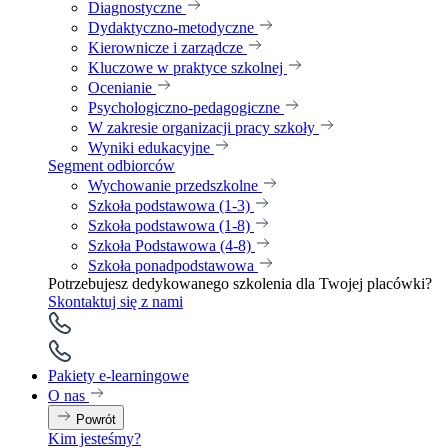
Diagnostyczne
Dydaktyczno-metodyczne
Kierownicze i zarządcze
Kluczowe w praktyce szkolnej
Ocenianie
Psychologiczno-pedagogiczne
W zakresie organizacji pracy szkoły
Wyniki edukacyjne
Segment odbiorców
Wychowanie przedszkolne
Szkoła podstawowa (1-3)
Szkoła podstawowa (1-8)
Szkoła Podstawowa (4-8)
Szkoła ponadpodstawowa
Potrzebujesz dedykowanego szkolenia dla Twojej placówki?
Skontaktuj się z nami
Pakiety e-learningowe
O nas
Powrót
Kim jesteśmy?