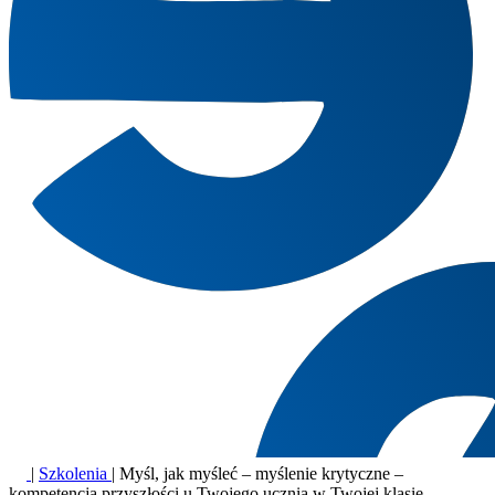
|
Szkolenia
|
Myśl, jak myśleć – myślenie krytyczne –
kompetencja przyszłości u Twojego ucznia w Twojej klasie