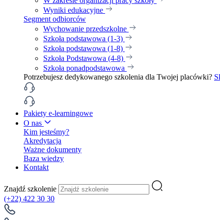
W zakresie organizacji pracy szkoły
Wyniki edukacyjne
Segment odbiorców
Wychowanie przedszkolne
Szkoła podstawowa (1-3)
Szkoła podstawowa (1-8)
Szkoła Podstawowa (4-8)
Szkoła ponadpodstawowa
Potrzebujesz dedykowanego szkolenia dla Twojej placówki?
S
Pakiety e-learningowe
O nas
Kim jesteśmy?
Akredytacja
Ważne dokumenty
Baza wiedzy
Kontakt
Znajdź szkolenie
(+22) 422 30 30