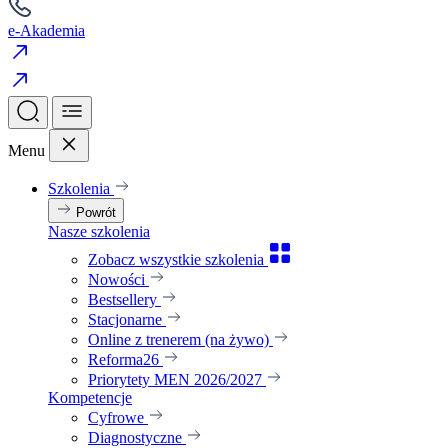
e-Akademia
Menu
Szkolenia
Powrót
Nasze szkolenia
Zobacz wszystkie szkolenia
Nowości
Bestsellery
Stacjonarne
Online z trenerem (na żywo)
Reforma26
Priorytety MEN 2026/2027
Kompetencje
Cyfrowe
Diagnostyczne