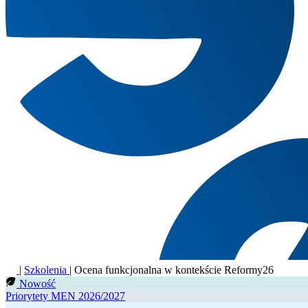
|
Szkolenia
|
Ocena funkcjonalna w kontekście Reformy26
Nowość
Priorytety MEN 2026/2027