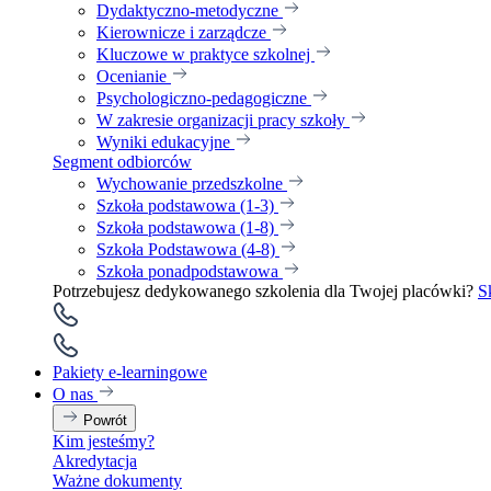
Dydaktyczno-metodyczne
Kierownicze i zarządcze
Kluczowe w praktyce szkolnej
Ocenianie
Psychologiczno-pedagogiczne
W zakresie organizacji pracy szkoły
Wyniki edukacyjne
Segment odbiorców
Wychowanie przedszkolne
Szkoła podstawowa (1-3)
Szkoła podstawowa (1-8)
Szkoła Podstawowa (4-8)
Szkoła ponadpodstawowa
Potrzebujesz dedykowanego szkolenia dla Twojej placówki?
S
Pakiety e-learningowe
O nas
Powrót
Kim jesteśmy?
Akredytacja
Ważne dokumenty