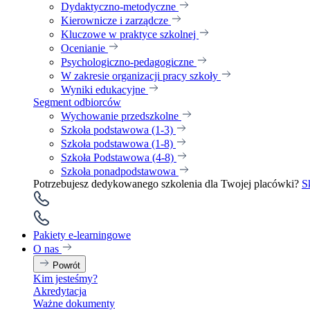
Dydaktyczno-metodyczne
Kierownicze i zarządcze
Kluczowe w praktyce szkolnej
Ocenianie
Psychologiczno-pedagogiczne
W zakresie organizacji pracy szkoły
Wyniki edukacyjne
Segment odbiorców
Wychowanie przedszkolne
Szkoła podstawowa (1-3)
Szkoła podstawowa (1-8)
Szkoła Podstawowa (4-8)
Szkoła ponadpodstawowa
Potrzebujesz dedykowanego szkolenia dla Twojej placówki?
S
Pakiety e-learningowe
O nas
Powrót
Kim jesteśmy?
Akredytacja
Ważne dokumenty