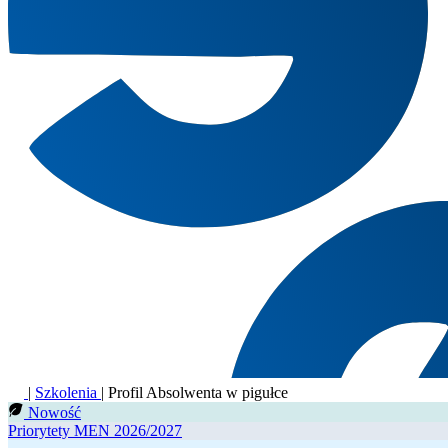
|
Szkolenia
|
Profil Absolwenta w pigułce
Nowość
Priorytety MEN 2026/2027