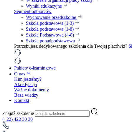
W zakresie organizacji pracy szkoły
Wyniki edukacyjne
Segment odbiorców
Wychowanie przedszkolne
Szkoła podstawowa (1-3)
Szkoła podstawowa (1-8)
Szkoła Podstawowa (4-8)
Szkoła ponadpodstawowa
Potrzebujesz dedykowanego szkolenia dla Twojej placówki?
S
Pakiety e-learningowe
O nas
Kim jesteśmy?
Akredytacja
Ważne dokumenty
Baza wiedzy
Kontakt
Znajdź szkolenie
(+22) 422 30 30