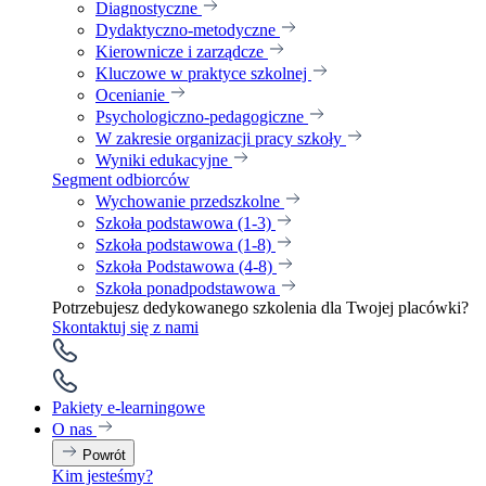
Diagnostyczne
Dydaktyczno-metodyczne
Kierownicze i zarządcze
Kluczowe w praktyce szkolnej
Ocenianie
Psychologiczno-pedagogiczne
W zakresie organizacji pracy szkoły
Wyniki edukacyjne
Segment odbiorców
Wychowanie przedszkolne
Szkoła podstawowa (1-3)
Szkoła podstawowa (1-8)
Szkoła Podstawowa (4-8)
Szkoła ponadpodstawowa
Potrzebujesz dedykowanego szkolenia dla Twojej placówki?
Skontaktuj się z nami
Pakiety e-learningowe
O nas
Powrót
Kim jesteśmy?