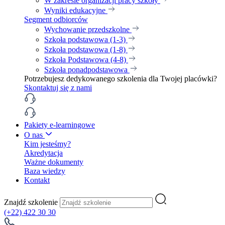
W zakresie organizacji pracy szkoły
Wyniki edukacyjne
Segment odbiorców
Wychowanie przedszkolne
Szkoła podstawowa (1-3)
Szkoła podstawowa (1-8)
Szkoła Podstawowa (4-8)
Szkoła ponadpodstawowa
Potrzebujesz dedykowanego szkolenia dla Twojej placówki?
Skontaktuj się z nami
Pakiety e-learningowe
O nas
Kim jesteśmy?
Akredytacja
Ważne dokumenty
Baza wiedzy
Kontakt
Znajdź szkolenie
(+22) 422 30 30