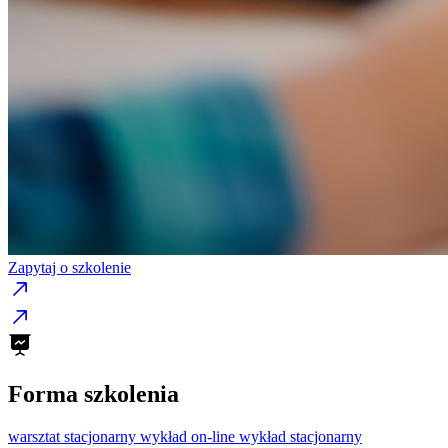
Zapytaj o szkolenie
Forma szkolenia
warsztat stacjonarny
wykład on-line
wykład stacjonarny