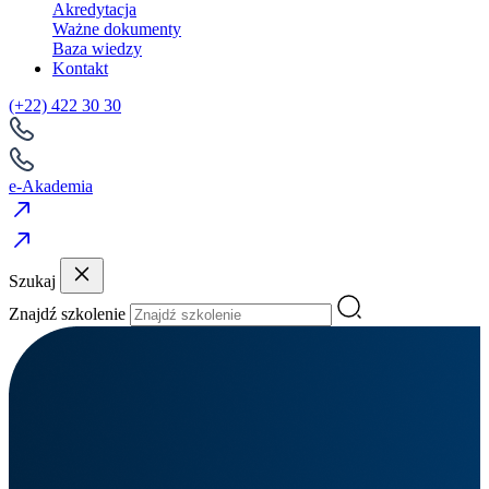
Akredytacja
Ważne dokumenty
Baza wiedzy
Kontakt
(+22) 422 30 30
e-Akademia
Szukaj
Znajdź szkolenie