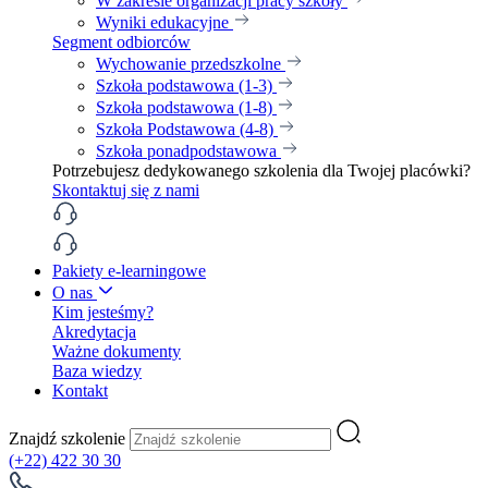
W zakresie organizacji pracy szkoły
Wyniki edukacyjne
Segment odbiorców
Wychowanie przedszkolne
Szkoła podstawowa (1-3)
Szkoła podstawowa (1-8)
Szkoła Podstawowa (4-8)
Szkoła ponadpodstawowa
Potrzebujesz dedykowanego szkolenia dla Twojej placówki?
Skontaktuj się z nami
Pakiety e-learningowe
O nas
Kim jesteśmy?
Akredytacja
Ważne dokumenty
Baza wiedzy
Kontakt
Znajdź szkolenie
(+22) 422 30 30