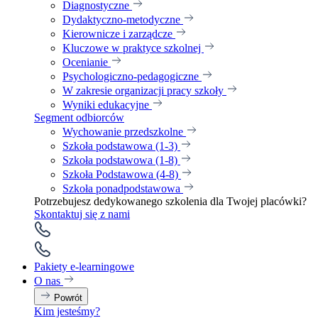
Diagnostyczne
Dydaktyczno-metodyczne
Kierownicze i zarządcze
Kluczowe w praktyce szkolnej
Ocenianie
Psychologiczno-pedagogiczne
W zakresie organizacji pracy szkoły
Wyniki edukacyjne
Segment odbiorców
Wychowanie przedszkolne
Szkoła podstawowa (1-3)
Szkoła podstawowa (1-8)
Szkoła Podstawowa (4-8)
Szkoła ponadpodstawowa
Potrzebujesz dedykowanego szkolenia dla Twojej placówki?
Skontaktuj się z nami
Pakiety e-learningowe
O nas
Powrót
Kim jesteśmy?