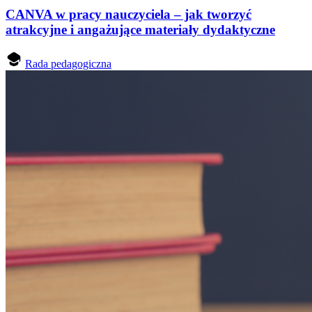
CANVA w pracy nauczyciela – jak tworzyć
atrakcyjne i angażujące materiały dydaktyczne
Rada pedagogiczna