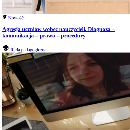
Nowość
Agresja uczniów wobec nauczycieli. Diagnoza –
komunikacja – prawo – procedury
Rada pedagogiczna