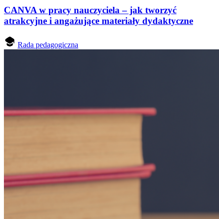
CANVA w pracy nauczyciela – jak tworzyć
atrakcyjne i angażujące materiały dydaktyczne
Rada pedagogiczna