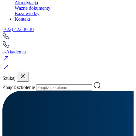
Akredytacja
Ważne dokumenty
Baza wiedzy
Kontakt
(+22) 422 30 30
e-Akademia
Szukaj
Znajdź szkolenie