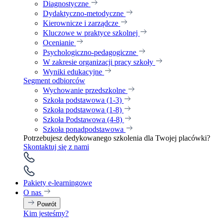
Diagnostyczne
Dydaktyczno-metodyczne
Kierownicze i zarządcze
Kluczowe w praktyce szkolnej
Ocenianie
Psychologiczno-pedagogiczne
W zakresie organizacji pracy szkoły
Wyniki edukacyjne
Segment odbiorców
Wychowanie przedszkolne
Szkoła podstawowa (1-3)
Szkoła podstawowa (1-8)
Szkoła Podstawowa (4-8)
Szkoła ponadpodstawowa
Potrzebujesz dedykowanego szkolenia dla Twojej placówki?
Skontaktuj się z nami
Pakiety e-learningowe
O nas
Powrót
Kim jesteśmy?