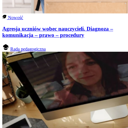
Nowość
Agresja uczniów wobec nauczycieli. Diagnoza –
komunikacja – prawo – procedury
Rada pedagogiczna