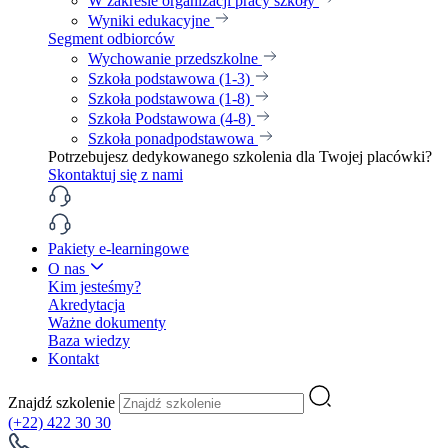
W zakresie organizacji pracy szkoły
Wyniki edukacyjne
Segment odbiorców
Wychowanie przedszkolne
Szkoła podstawowa (1-3)
Szkoła podstawowa (1-8)
Szkoła Podstawowa (4-8)
Szkoła ponadpodstawowa
Potrzebujesz dedykowanego szkolenia dla Twojej placówki?
Skontaktuj się z nami
Pakiety e-learningowe
O nas
Kim jesteśmy?
Akredytacja
Ważne dokumenty
Baza wiedzy
Kontakt
Znajdź szkolenie
(+22) 422 30 30