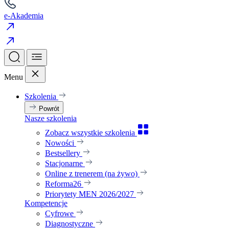
e-Akademia
Menu
Szkolenia
Powrót
Nasze szkolenia
Zobacz wszystkie szkolenia
Nowości
Bestsellery
Stacjonarne
Online z trenerem (na żywo)
Reforma26
Priorytety MEN 2026/2027
Kompetencje
Cyfrowe
Diagnostyczne