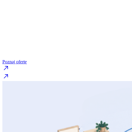
wdrażanie Reformy 
Praktyczne wsparcie dla
dyrektorów i nauczycie
które pomaga przełożyć założenia reformy
na codzienną pracę szkoły.
Poznaj ofertę