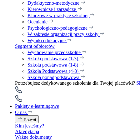
Dydaktyczno-metodyczne
Kierownicze i zarządcze
Kluczowe w praktyce szkolnej
Ocenianie
Psychologiczno-pedagogiczne
W zakresie organizacji pracy szkoły
Wyniki edukacyjne
Segment odbiorców
Wychowanie przedszkolne
Szkoła podstawowa (1-3)
Szkoła podstawowa (1-8)
Szkoła Podstawowa (4-8)
Szkoła ponadpodstawowa
Potrzebujesz dedykowanego szkolenia dla Twojej placówki?
S
Pakiety e-learningowe
O nas
Powrót
Kim jesteśmy?
Akredytacja
Ważne dokumenty