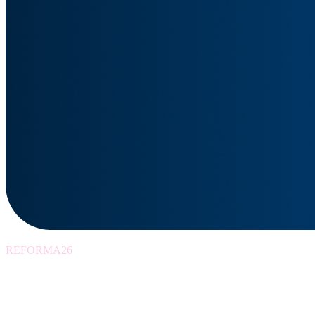
REFORMA26
Szkolenia wspierając