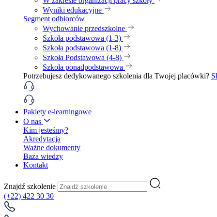
W zakresie organizacji pracy szkoły
Wyniki edukacyjne
Segment odbiorców
Wychowanie przedszkolne
Szkoła podstawowa (1-3)
Szkoła podstawowa (1-8)
Szkoła Podstawowa (4-8)
Szkoła ponadpodstawowa
Potrzebujesz dedykowanego szkolenia dla Twojej placówki?
S
Pakiety e-learningowe
O nas
Kim jesteśmy?
Akredytacja
Ważne dokumenty
Baza wiedzy
Kontakt
Znajdź szkolenie
(+22) 422 30 30