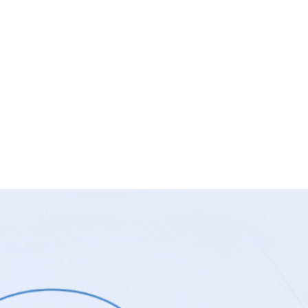
2026
li
,