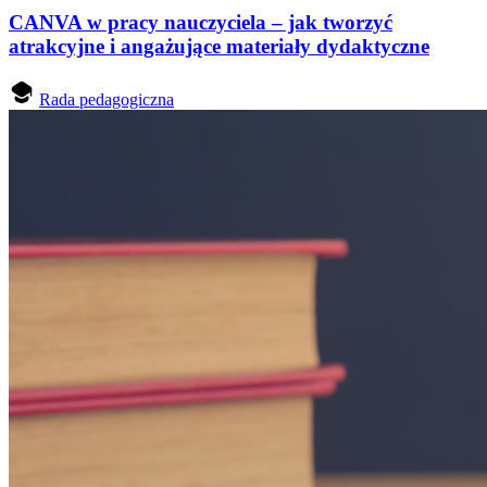
CANVA w pracy nauczyciela – jak tworzyć
atrakcyjne i angażujące materiały dydaktyczne
Rada pedagogiczna