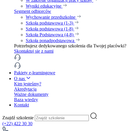
W zakresie organizacji pracy szkoły
Wyniki edukacyjne
Segment odbiorców
Wychowanie przedszkolne
Szkoła podstawowa (1-3)
Szkoła podstawowa (1-8)
Szkoła Podstawowa (4-8)
Szkoła ponadpodstawowa
Potrzebujesz dedykowanego szkolenia dla Twojej placówki?
Skontaktuj się z nami
Pakiety e-learningowe
O nas
Kim jesteśmy?
Akredytacja
Ważne dokumenty
Baza wiedzy
Kontakt
Znajdź szkolenie
(+22) 422 30 30