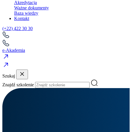
Akredytacja
Ważne dokumenty
Baza wiedzy
Kontakt
(+22) 422 30 30
e-Akademia
Szukaj
Znajdź szkolenie