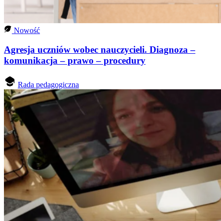
Nowość
Agresja uczniów wobec nauczycieli. Diagnoza –
komunikacja – prawo – procedury
Rada pedagogiczna