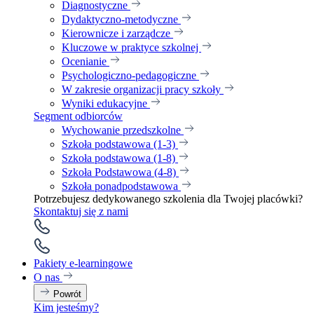
Diagnostyczne
Dydaktyczno-metodyczne
Kierownicze i zarządcze
Kluczowe w praktyce szkolnej
Ocenianie
Psychologiczno-pedagogiczne
W zakresie organizacji pracy szkoły
Wyniki edukacyjne
Segment odbiorców
Wychowanie przedszkolne
Szkoła podstawowa (1-3)
Szkoła podstawowa (1-8)
Szkoła Podstawowa (4-8)
Szkoła ponadpodstawowa
Potrzebujesz dedykowanego szkolenia dla Twojej placówki?
Skontaktuj się z nami
Pakiety e-learningowe
O nas
Powrót
Kim jesteśmy?