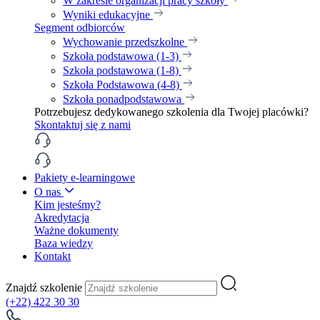
W zakresie organizacji pracy szkoły
Wyniki edukacyjne
Segment odbiorców
Wychowanie przedszkolne
Szkoła podstawowa (1-3)
Szkoła podstawowa (1-8)
Szkoła Podstawowa (4-8)
Szkoła ponadpodstawowa
Potrzebujesz dedykowanego szkolenia dla Twojej placówki?
Skontaktuj się z nami
Pakiety e-learningowe
O nas
Kim jesteśmy?
Akredytacja
Ważne dokumenty
Baza wiedzy
Kontakt
Znajdź szkolenie
(+22) 422 30 30