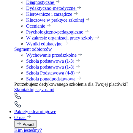
Diagnostyczne
Dydaktyczno-metodyczne
Kierownicze i zarządcze
Kluczowe w praktyce szkolnej
Ocenianie
Psychologiczno-pedagogiczne
W zakresie organizacji pracy szkoły
Wyniki edukacyjne
Segment odbiorców
Wychowanie przedszkolne
Szkoła podstawowa (1-3)
Szkoła podstawowa (1-8)
Szkoła Podstawowa (4-8)
Szkoła ponadpodstawowa
Potrzebujesz dedykowanego szkolenia dla Twojej placówki?
Skontaktuj się z nami
Pakiety e-learningowe
O nas
Powrót
Kim jesteśmy?