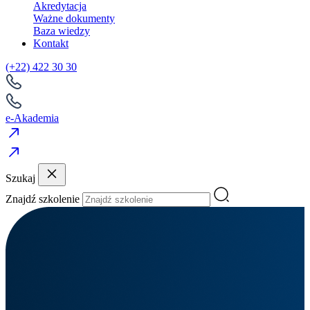
Akredytacja
Ważne dokumenty
Baza wiedzy
Kontakt
(+22) 422 30 30
e-Akademia
Szukaj
Znajdź szkolenie