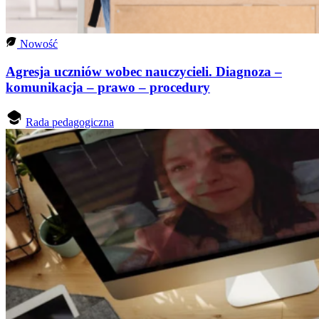
Nowość
Agresja uczniów wobec nauczycieli. Diagnoza –
komunikacja – prawo – procedury
Rada pedagogiczna