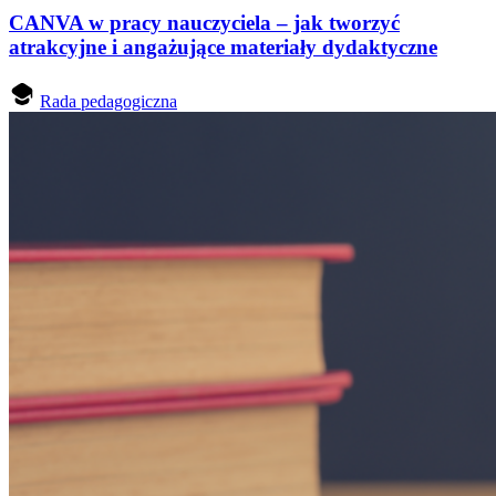
CANVA w pracy nauczyciela – jak tworzyć
atrakcyjne i angażujące materiały dydaktyczne
Rada pedagogiczna