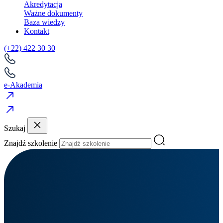
Akredytacja
Ważne dokumenty
Baza wiedzy
Kontakt
(+22) 422 30 30
e-Akademia
Szukaj
Znajdź szkolenie