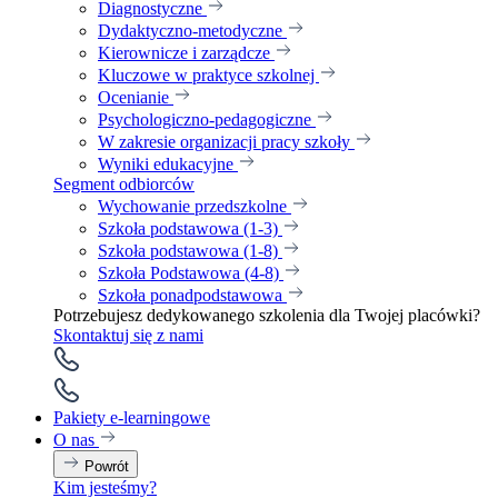
Diagnostyczne
Dydaktyczno-metodyczne
Kierownicze i zarządcze
Kluczowe w praktyce szkolnej
Ocenianie
Psychologiczno-pedagogiczne
W zakresie organizacji pracy szkoły
Wyniki edukacyjne
Segment odbiorców
Wychowanie przedszkolne
Szkoła podstawowa (1-3)
Szkoła podstawowa (1-8)
Szkoła Podstawowa (4-8)
Szkoła ponadpodstawowa
Potrzebujesz dedykowanego szkolenia dla Twojej placówki?
Skontaktuj się z nami
Pakiety e-learningowe
O nas
Powrót
Kim jesteśmy?