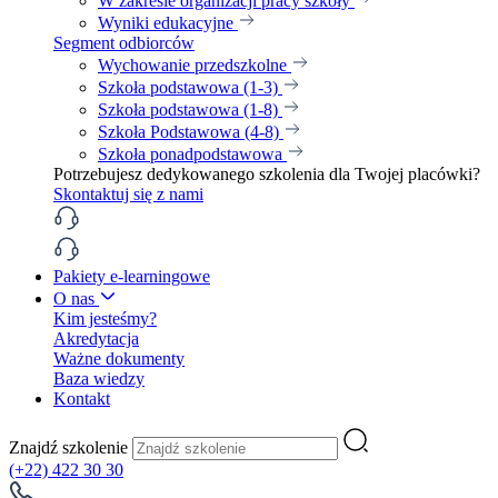
W zakresie organizacji pracy szkoły
Wyniki edukacyjne
Segment odbiorców
Wychowanie przedszkolne
Szkoła podstawowa (1-3)
Szkoła podstawowa (1-8)
Szkoła Podstawowa (4-8)
Szkoła ponadpodstawowa
Potrzebujesz dedykowanego szkolenia dla Twojej placówki?
Skontaktuj się z nami
Pakiety e-learningowe
O nas
Kim jesteśmy?
Akredytacja
Ważne dokumenty
Baza wiedzy
Kontakt
Znajdź szkolenie
(+22) 422 30 30