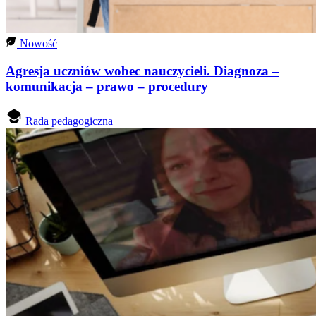
Nowość
Agresja uczniów wobec nauczycieli. Diagnoza –
komunikacja – prawo – procedury
Rada pedagogiczna