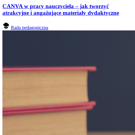
CANVA w pracy nauczyciela – jak tworzyć
atrakcyjne i angażujące materiały dydaktyczne
Rada pedagogiczna