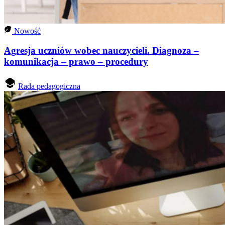
Nowość
Agresja uczniów wobec nauczycieli. Diagnoza –
komunikacja – prawo – procedury
Rada pedagogiczna