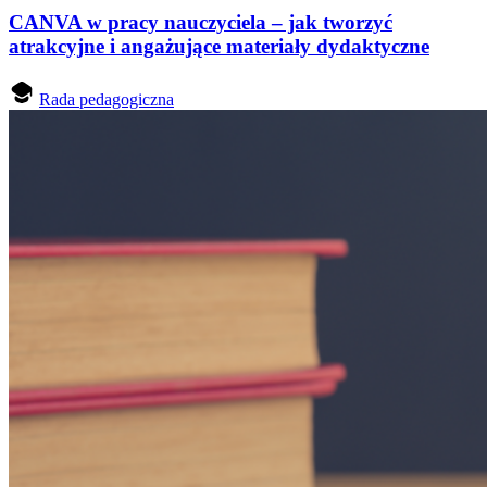
CANVA w pracy nauczyciela – jak tworzyć
atrakcyjne i angażujące materiały dydaktyczne
Rada pedagogiczna