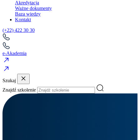
Akredytacja
Ważne dokumenty
Baza wiedzy
Kontakt
(+22) 422 30 30
e-Akademia
Szukaj
Znajdź szkolenie