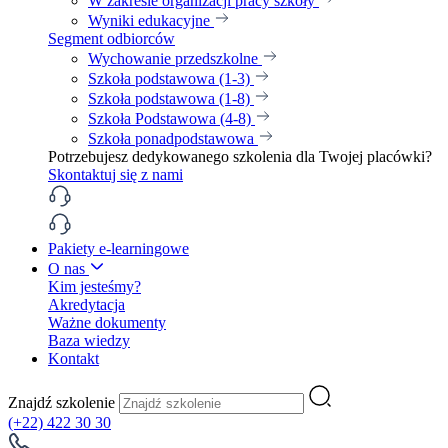
W zakresie organizacji pracy szkoły
Wyniki edukacyjne
Segment odbiorców
Wychowanie przedszkolne
Szkoła podstawowa (1-3)
Szkoła podstawowa (1-8)
Szkoła Podstawowa (4-8)
Szkoła ponadpodstawowa
Potrzebujesz dedykowanego szkolenia dla Twojej placówki?
Skontaktuj się z nami
Pakiety e-learningowe
O nas
Kim jesteśmy?
Akredytacja
Ważne dokumenty
Baza wiedzy
Kontakt
Znajdź szkolenie
(+22) 422 30 30