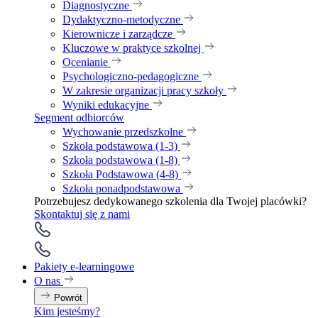
Diagnostyczne
Dydaktyczno-metodyczne
Kierownicze i zarządcze
Kluczowe w praktyce szkolnej
Ocenianie
Psychologiczno-pedagogiczne
W zakresie organizacji pracy szkoły
Wyniki edukacyjne
Segment odbiorców
Wychowanie przedszkolne
Szkoła podstawowa (1-3)
Szkoła podstawowa (1-8)
Szkoła Podstawowa (4-8)
Szkoła ponadpodstawowa
Potrzebujesz dedykowanego szkolenia dla Twojej placówki?
Skontaktuj się z nami
Pakiety e-learningowe
O nas
Powrót
Kim jesteśmy?