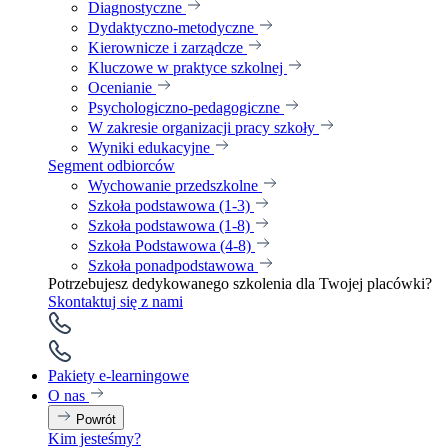
Diagnostyczne
Dydaktyczno-metodyczne
Kierownicze i zarządcze
Kluczowe w praktyce szkolnej
Ocenianie
Psychologiczno-pedagogiczne
W zakresie organizacji pracy szkoły
Wyniki edukacyjne
Segment odbiorców
Wychowanie przedszkolne
Szkoła podstawowa (1-3)
Szkoła podstawowa (1-8)
Szkoła Podstawowa (4-8)
Szkoła ponadpodstawowa
Potrzebujesz dedykowanego szkolenia dla Twojej placówki?
Skontaktuj się z nami
Pakiety e-learningowe
O nas
Powrót
Kim jesteśmy?