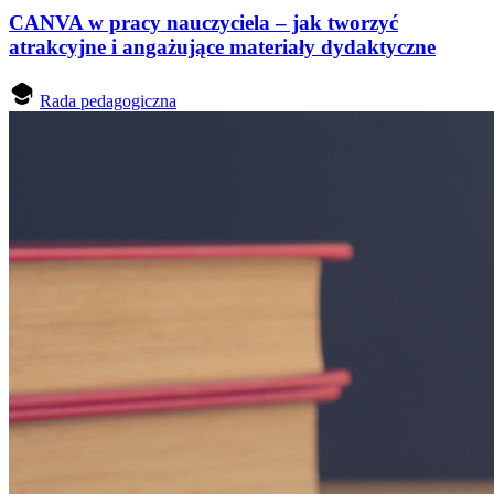
CANVA w pracy nauczyciela – jak tworzyć
atrakcyjne i angażujące materiały dydaktyczne
Rada pedagogiczna