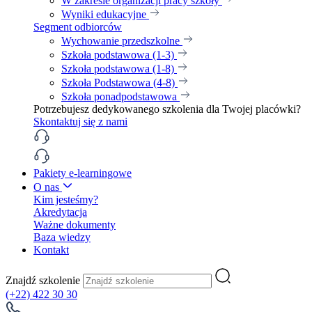
W zakresie organizacji pracy szkoły
Wyniki edukacyjne
Segment odbiorców
Wychowanie przedszkolne
Szkoła podstawowa (1-3)
Szkoła podstawowa (1-8)
Szkoła Podstawowa (4-8)
Szkoła ponadpodstawowa
Potrzebujesz dedykowanego szkolenia dla Twojej placówki?
Skontaktuj się z nami
Pakiety e-learningowe
O nas
Kim jesteśmy?
Akredytacja
Ważne dokumenty
Baza wiedzy
Kontakt
Znajdź szkolenie
(+22) 422 30 30