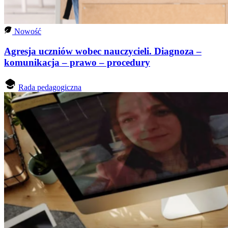
Nowość
Agresja uczniów wobec nauczycieli. Diagnoza –
komunikacja – prawo – procedury
Rada pedagogiczna