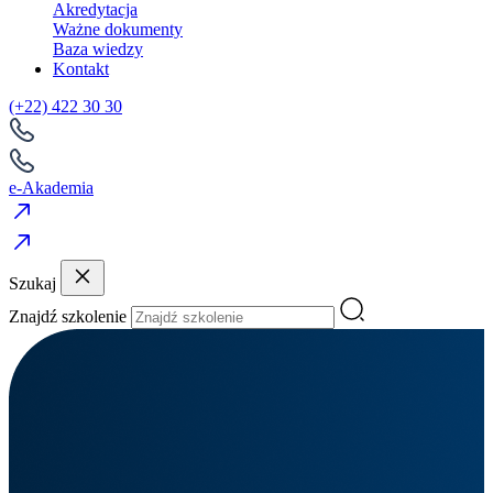
Akredytacja
Ważne dokumenty
Baza wiedzy
Kontakt
(+22) 422 30 30
e-Akademia
Szukaj
Znajdź szkolenie