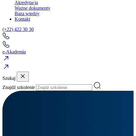
Akredytacja
Ważne dokumenty
Baza wiedzy
Kontakt
(+22) 422 30 30
e-Akademia
Szukaj
Znajdź szkolenie