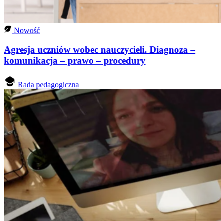
Nowość
Agresja uczniów wobec nauczycieli. Diagnoza –
komunikacja – prawo – procedury
Rada pedagogiczna