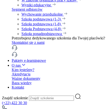
W zakresie organizacji pracy szkoły
Wyniki edukacyjne
Segment odbiorców
Wychowanie przedszkolne
Szkoła podstawowa (1-3)
Szkoła podstawowa (1-8)
Szkoła Podstawowa (4-8)
Szkoła ponadpodstawowa
Potrzebujesz dedykowanego szkolenia dla Twojej placówki?
Skontaktuj się z nami
Pakiety e-learningowe
O nas
Kim jesteśmy?
Akredytacja
Ważne dokumenty
Baza wiedzy
Kontakt
Znajdź szkolenie
(+22) 422 30 30