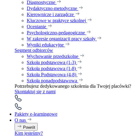
Diagnostyczne
Dydaktyczno-metodyczne
Kierownicze i zarządcze
Kluczowe w praktyce szkolnej
Ocenianie
Psychologiczno-pedagogiczne
W zakresie organizacji pracy szkoły
Wyniki edukacyjne
Segment odbiorców
Wychowanie przedszkolne
Szkoła podstawowa (1-3)
Szkoła podstawowa (1-8)
Szkoła Podstawowa (4-8)
Szkoła ponadpodstawowa
Potrzebujesz dedykowanego szkolenia dla Twojej placówki?
Skontaktuj się z nami
Pakiety e-learningowe
O nas
Powrót
Kim jesteśmy?