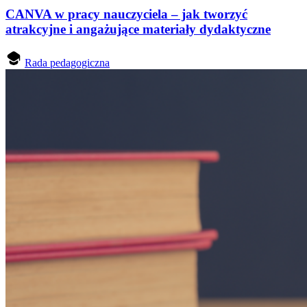
CANVA w pracy nauczyciela – jak tworzyć
atrakcyjne i angażujące materiały dydaktyczne
Rada pedagogiczna