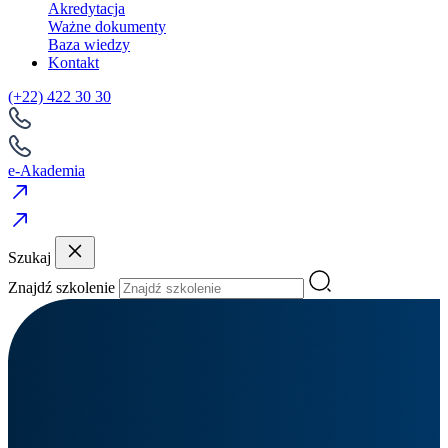
Akredytacja
Ważne dokumenty
Baza wiedzy
Kontakt
(+22) 422 30 30
e-Akademia
Szukaj
Znajdź szkolenie