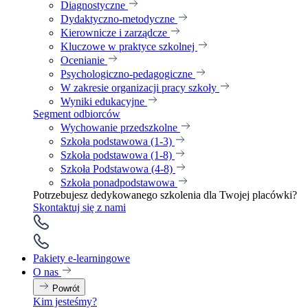
Diagnostyczne
Dydaktyczno-metodyczne
Kierownicze i zarządcze
Kluczowe w praktyce szkolnej
Ocenianie
Psychologiczno-pedagogiczne
W zakresie organizacji pracy szkoły
Wyniki edukacyjne
Segment odbiorców
Wychowanie przedszkolne
Szkoła podstawowa (1-3)
Szkoła podstawowa (1-8)
Szkoła Podstawowa (4-8)
Szkoła ponadpodstawowa
Potrzebujesz dedykowanego szkolenia dla Twojej placówki?
Skontaktuj się z nami
Pakiety e-learningowe
O nas
Powrót
Kim jesteśmy?