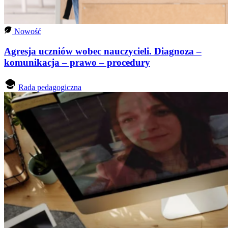
Nowość
Agresja uczniów wobec nauczycieli. Diagnoza –
komunikacja – prawo – procedury
Rada pedagogiczna