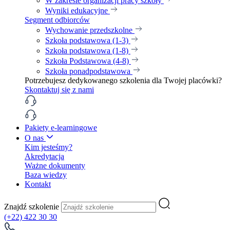
W zakresie organizacji pracy szkoły
Wyniki edukacyjne
Segment odbiorców
Wychowanie przedszkolne
Szkoła podstawowa (1-3)
Szkoła podstawowa (1-8)
Szkoła Podstawowa (4-8)
Szkoła ponadpodstawowa
Potrzebujesz dedykowanego szkolenia dla Twojej placówki?
Skontaktuj się z nami
Pakiety e-learningowe
O nas
Kim jesteśmy?
Akredytacja
Ważne dokumenty
Baza wiedzy
Kontakt
Znajdź szkolenie
(+22) 422 30 30