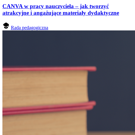
CANVA w pracy nauczyciela – jak tworzyć
atrakcyjne i angażujące materiały dydaktyczne
Rada pedagogiczna