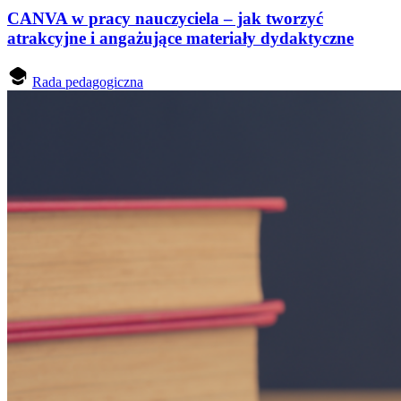
CANVA w pracy nauczyciela – jak tworzyć
atrakcyjne i angażujące materiały dydaktyczne
Rada pedagogiczna