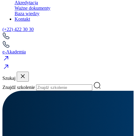
Akredytacja
Ważne dokumenty
Baza wiedzy
Kontakt
(+22) 422 30 30
e-Akademia
Szukaj
Znajdź szkolenie