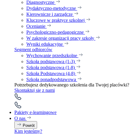
Diagnostyczne
Dydaktyczno-metodyczne
Kierownicze i zarządcze
Kluczowe w praktyce szkolnej
Ocenianie
Psychologiczno-pedagogiczne
W zakresie organizacji pracy szkoły
Wyniki edukacyjne
Segment odbiorców
Wychowanie przedszkolne
Szkoła podstawowa (1-3)
Szkoła podstawowa (1-8)
Szkoła Podstawowa (4-8)
Szkoła ponadpodstawowa
Potrzebujesz dedykowanego szkolenia dla Twojej placówki?
Skontaktuj się z nami
Pakiety e-learningowe
O nas
Powrót
Kim jesteśmy?