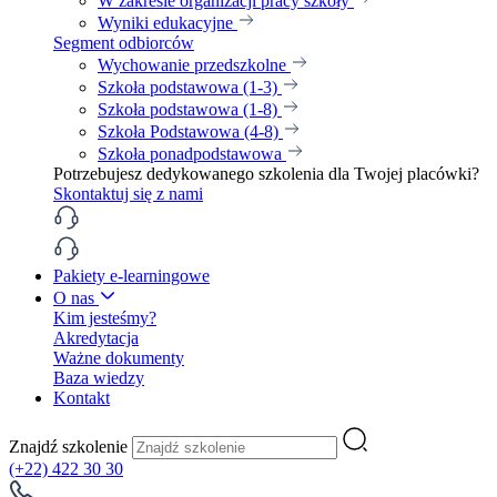
W zakresie organizacji pracy szkoły
Wyniki edukacyjne
Segment odbiorców
Wychowanie przedszkolne
Szkoła podstawowa (1-3)
Szkoła podstawowa (1-8)
Szkoła Podstawowa (4-8)
Szkoła ponadpodstawowa
Potrzebujesz dedykowanego szkolenia dla Twojej placówki?
Skontaktuj się z nami
Pakiety e-learningowe
O nas
Kim jesteśmy?
Akredytacja
Ważne dokumenty
Baza wiedzy
Kontakt
Znajdź szkolenie
(+22) 422 30 30