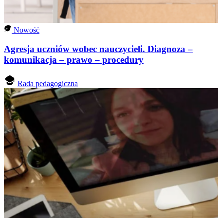
Nowość
Agresja uczniów wobec nauczycieli. Diagnoza –
komunikacja – prawo – procedury
Rada pedagogiczna