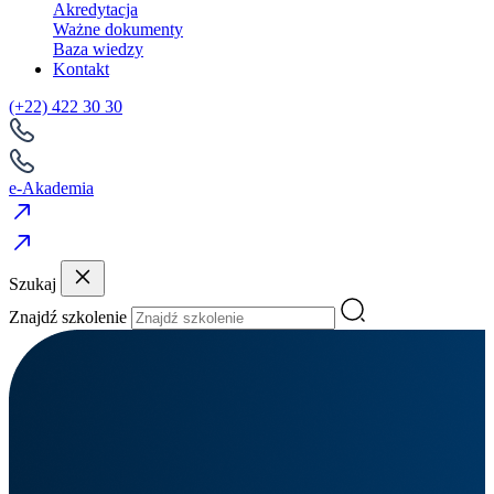
Akredytacja
Ważne dokumenty
Baza wiedzy
Kontakt
(+22) 422 30 30
e-Akademia
Szukaj
Znajdź szkolenie