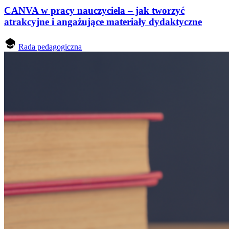
CANVA w pracy nauczyciela – jak tworzyć
atrakcyjne i angażujące materiały dydaktyczne
Rada pedagogiczna