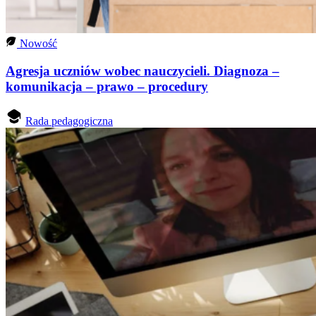
Nowość
Agresja uczniów wobec nauczycieli. Diagnoza –
komunikacja – prawo – procedury
Rada pedagogiczna