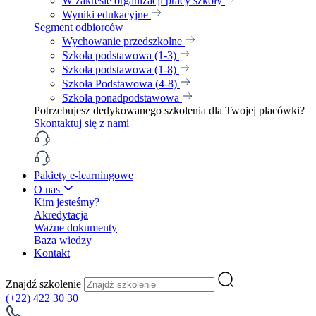
W zakresie organizacji pracy szkoły
Wyniki edukacyjne
Segment odbiorców
Wychowanie przedszkolne
Szkoła podstawowa (1-3)
Szkoła podstawowa (1-8)
Szkoła Podstawowa (4-8)
Szkoła ponadpodstawowa
Potrzebujesz dedykowanego szkolenia dla Twojej placówki?
Skontaktuj się z nami
Pakiety e-learningowe
O nas
Kim jesteśmy?
Akredytacja
Ważne dokumenty
Baza wiedzy
Kontakt
Znajdź szkolenie
(+22) 422 30 30