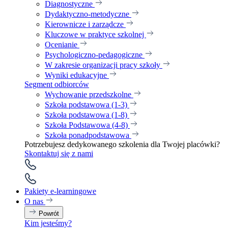
Diagnostyczne
Dydaktyczno-metodyczne
Kierownicze i zarządcze
Kluczowe w praktyce szkolnej
Ocenianie
Psychologiczno-pedagogiczne
W zakresie organizacji pracy szkoły
Wyniki edukacyjne
Segment odbiorców
Wychowanie przedszkolne
Szkoła podstawowa (1-3)
Szkoła podstawowa (1-8)
Szkoła Podstawowa (4-8)
Szkoła ponadpodstawowa
Potrzebujesz dedykowanego szkolenia dla Twojej placówki?
Skontaktuj się z nami
Pakiety e-learningowe
O nas
Powrót
Kim jesteśmy?