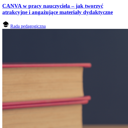
CANVA w pracy nauczyciela – jak tworzyć
atrakcyjne i angażujące materiały dydaktyczne
Rada pedagogiczna