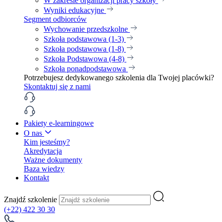
W zakresie organizacji pracy szkoły
Wyniki edukacyjne
Segment odbiorców
Wychowanie przedszkolne
Szkoła podstawowa (1-3)
Szkoła podstawowa (1-8)
Szkoła Podstawowa (4-8)
Szkoła ponadpodstawowa
Potrzebujesz dedykowanego szkolenia dla Twojej placówki?
Skontaktuj się z nami
Pakiety e-learningowe
O nas
Kim jesteśmy?
Akredytacja
Ważne dokumenty
Baza wiedzy
Kontakt
Znajdź szkolenie
(+22) 422 30 30