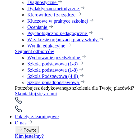
Diagnostyczne
Dydaktyczno-metodyczne
Kierownicze i zarządcze
Kluczowe w praktyce szkolnej
Ocenianie
Psychologiczno-pedagogiczne
W zakresie organizacji pracy szkoły
Wyniki edukacyjne
Segment odbiorców
Wychowanie przedszkolne
Szkoła podstawowa (1-3)
Szkoła podstawowa (1-8)
Szkoła Podstawowa (4-8)
Szkoła ponadpodstawowa
Potrzebujesz dedykowanego szkolenia dla Twojej placówki?
Skontaktuj się z nami
Pakiety e-learningowe
O nas
Powrót
Kim jesteśmy?