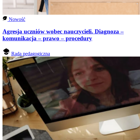
Nowość
Agresja uczniów wobec nauczycieli. Diagnoza –
komunikacja – prawo – procedury
Rada pedagogiczna