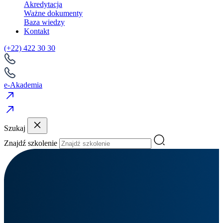
Akredytacja
Ważne dokumenty
Baza wiedzy
Kontakt
(+22) 422 30 30
e-Akademia
Szukaj
Znajdź szkolenie