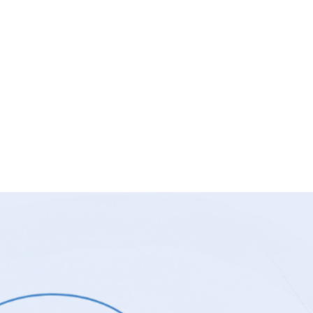
2026
li
,