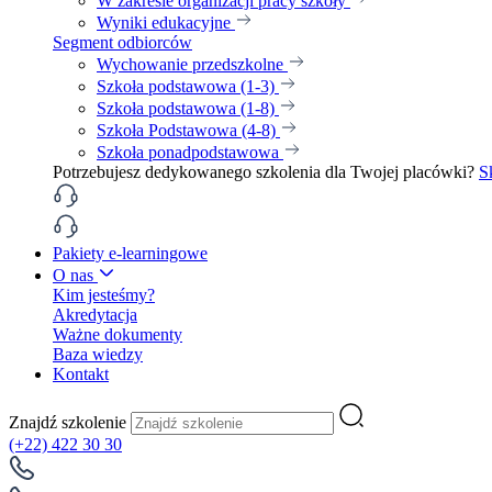
W zakresie organizacji pracy szkoły
Wyniki edukacyjne
Segment odbiorców
Wychowanie przedszkolne
Szkoła podstawowa (1-3)
Szkoła podstawowa (1-8)
Szkoła Podstawowa (4-8)
Szkoła ponadpodstawowa
Potrzebujesz dedykowanego szkolenia dla Twojej placówki?
S
Pakiety e-learningowe
O nas
Kim jesteśmy?
Akredytacja
Ważne dokumenty
Baza wiedzy
Kontakt
Znajdź szkolenie
(+22) 422 30 30