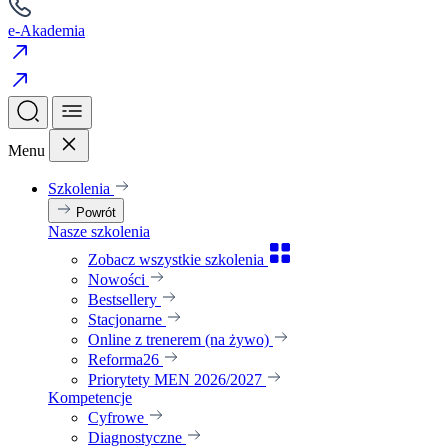
e-Akademia
Menu
Szkolenia
Powrót
Nasze szkolenia
Zobacz wszystkie szkolenia
Nowości
Bestsellery
Stacjonarne
Online z trenerem (na żywo)
Reforma26
Priorytety MEN 2026/2027
Kompetencje
Cyfrowe
Diagnostyczne