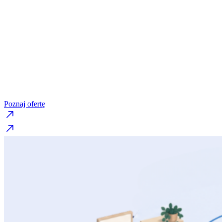
wdrażanie Reformy 
Praktyczne wsparcie dla
dyrektorów i nauczycie
które pomaga przełożyć założenia reformy
na codzienną pracę szkoły.
Poznaj ofertę