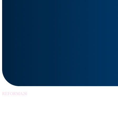
REFORMA26
Szkolenia wspierając