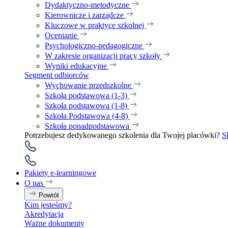
Dydaktyczno-metodyczne
Kierownicze i zarządcze
Kluczowe w praktyce szkolnej
Ocenianie
Psychologiczno-pedagogiczne
W zakresie organizacji pracy szkoły
Wyniki edukacyjne
Segment odbiorców
Wychowanie przedszkolne
Szkoła podstawowa (1-3)
Szkoła podstawowa (1-8)
Szkoła Podstawowa (4-8)
Szkoła ponadpodstawowa
Potrzebujesz dedykowanego szkolenia dla Twojej placówki?
S
Pakiety e-learningowe
O nas
Powrót
Kim jesteśmy?
Akredytacja
Ważne dokumenty