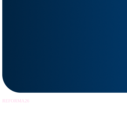
REFORMA26
Szkolenia wspierając