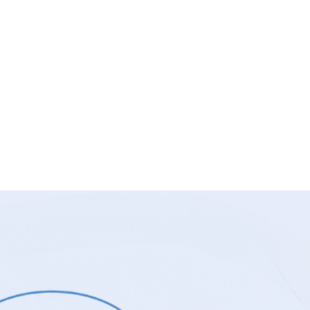
2026
li
,