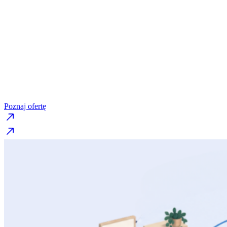
wdrażanie Reformy 
Praktyczne wsparcie dla
dyrektorów i nauczycie
które pomaga przełożyć założenia reformy
na codzienną pracę szkoły.
Poznaj ofertę