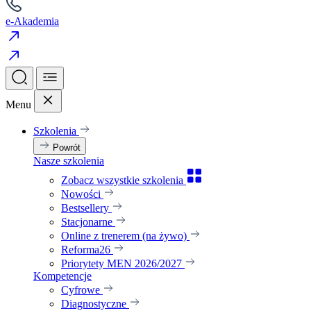
e-Akademia
Menu
Szkolenia
Powrót
Nasze szkolenia
Zobacz wszystkie szkolenia
Nowości
Bestsellery
Stacjonarne
Online z trenerem (na żywo)
Reforma26
Priorytety MEN 2026/2027
Kompetencje
Cyfrowe
Diagnostyczne