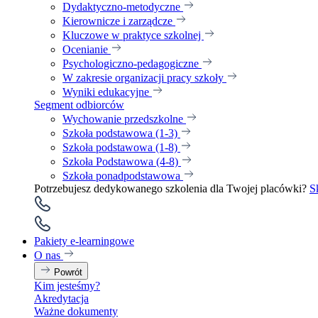
Dydaktyczno-metodyczne
Kierownicze i zarządcze
Kluczowe w praktyce szkolnej
Ocenianie
Psychologiczno-pedagogiczne
W zakresie organizacji pracy szkoły
Wyniki edukacyjne
Segment odbiorców
Wychowanie przedszkolne
Szkoła podstawowa (1-3)
Szkoła podstawowa (1-8)
Szkoła Podstawowa (4-8)
Szkoła ponadpodstawowa
Potrzebujesz dedykowanego szkolenia dla Twojej placówki?
S
Pakiety e-learningowe
O nas
Powrót
Kim jesteśmy?
Akredytacja
Ważne dokumenty