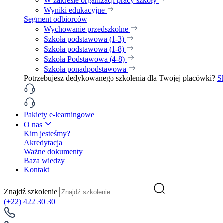
W zakresie organizacji pracy szkoły
Wyniki edukacyjne
Segment odbiorców
Wychowanie przedszkolne
Szkoła podstawowa (1-3)
Szkoła podstawowa (1-8)
Szkoła Podstawowa (4-8)
Szkoła ponadpodstawowa
Potrzebujesz dedykowanego szkolenia dla Twojej placówki?
S
Pakiety e-learningowe
O nas
Kim jesteśmy?
Akredytacja
Ważne dokumenty
Baza wiedzy
Kontakt
Znajdź szkolenie
(+22) 422 30 30