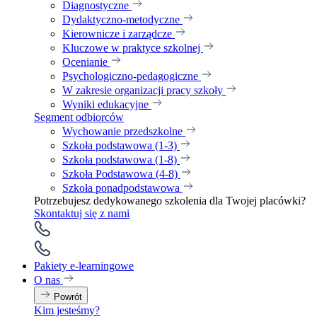
Diagnostyczne
Dydaktyczno-metodyczne
Kierownicze i zarządcze
Kluczowe w praktyce szkolnej
Ocenianie
Psychologiczno-pedagogiczne
W zakresie organizacji pracy szkoły
Wyniki edukacyjne
Segment odbiorców
Wychowanie przedszkolne
Szkoła podstawowa (1-3)
Szkoła podstawowa (1-8)
Szkoła Podstawowa (4-8)
Szkoła ponadpodstawowa
Potrzebujesz dedykowanego szkolenia dla Twojej placówki?
Skontaktuj się z nami
Pakiety e-learningowe
O nas
Powrót
Kim jesteśmy?