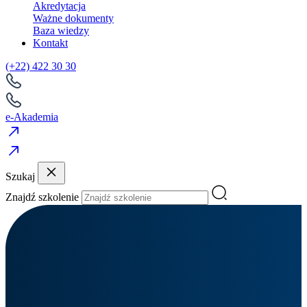
Akredytacja
Ważne dokumenty
Baza wiedzy
Kontakt
(+22) 422 30 30
e-Akademia
Szukaj
Znajdź szkolenie