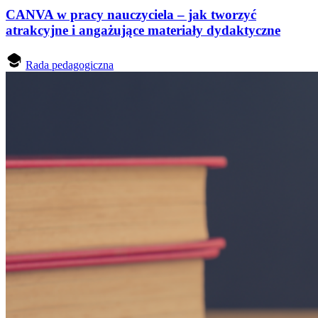
CANVA w pracy nauczyciela – jak tworzyć
atrakcyjne i angażujące materiały dydaktyczne
Rada pedagogiczna