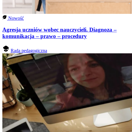
Nowość
Agresja uczniów wobec nauczycieli. Diagnoza –
komunikacja – prawo – procedury
Rada pedagogiczna