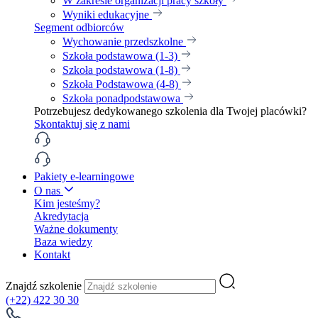
W zakresie organizacji pracy szkoły
Wyniki edukacyjne
Segment odbiorców
Wychowanie przedszkolne
Szkoła podstawowa (1-3)
Szkoła podstawowa (1-8)
Szkoła Podstawowa (4-8)
Szkoła ponadpodstawowa
Potrzebujesz dedykowanego szkolenia dla Twojej placówki?
Skontaktuj się z nami
Pakiety e-learningowe
O nas
Kim jesteśmy?
Akredytacja
Ważne dokumenty
Baza wiedzy
Kontakt
Znajdź szkolenie
(+22) 422 30 30