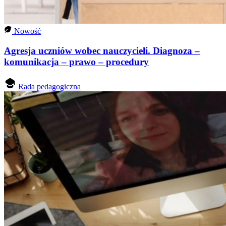
Nowość
Agresja uczniów wobec nauczycieli. Diagnoza –
komunikacja – prawo – procedury
Rada pedagogiczna