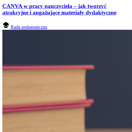
CANVA w pracy nauczyciela – jak tworzyć
atrakcyjne i angażujące materiały dydaktyczne
Rada pedagogiczna