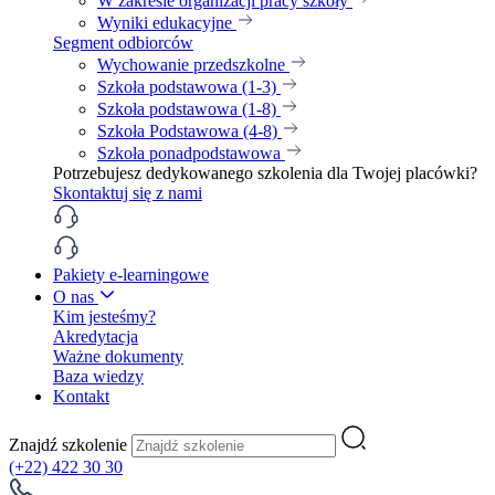
W zakresie organizacji pracy szkoły
Wyniki edukacyjne
Segment odbiorców
Wychowanie przedszkolne
Szkoła podstawowa (1-3)
Szkoła podstawowa (1-8)
Szkoła Podstawowa (4-8)
Szkoła ponadpodstawowa
Potrzebujesz dedykowanego szkolenia dla Twojej placówki?
Skontaktuj się z nami
Pakiety e-learningowe
O nas
Kim jesteśmy?
Akredytacja
Ważne dokumenty
Baza wiedzy
Kontakt
Znajdź szkolenie
(+22) 422 30 30