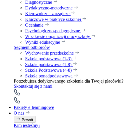
Diagnostyczne
Dydaktyczno-metodyczne
Kierownicze i zarządcze
Kluczowe w praktyce szkolnej
Ocenianie
Psychologiczno-pedagogiczne
W zakresie organizacji pracy szkoły
Wyniki edukacyjne
Segment odbiorców
Wychowanie przedszkolne
Szkoła podstawowa (1-3)
Szkoła podstawowa (1-8)
Szkoła Podstawowa (4-8)
Szkoła ponadpodstawowa
Potrzebujesz dedykowanego szkolenia dla Twojej placówki?
Skontaktuj się z nami
Pakiety e-learningowe
O nas
Powrót
Kim jesteśmy?