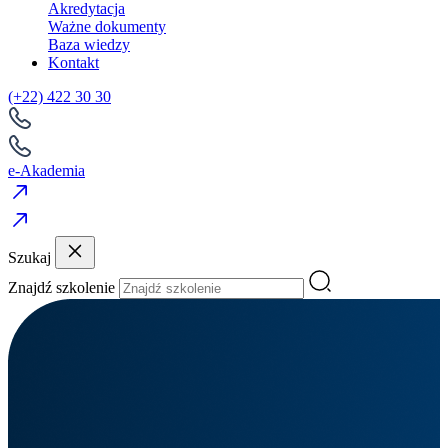
Akredytacja
Ważne dokumenty
Baza wiedzy
Kontakt
(+22) 422 30 30
e-Akademia
Szukaj
Znajdź szkolenie