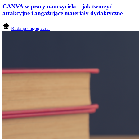
CANVA w pracy nauczyciela – jak tworzyć
atrakcyjne i angażujące materiały dydaktyczne
Rada pedagogiczna