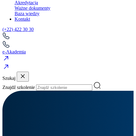
Akredytacja
Ważne dokumenty
Baza wiedzy
Kontakt
(+22) 422 30 30
e-Akademia
Szukaj
Znajdź szkolenie