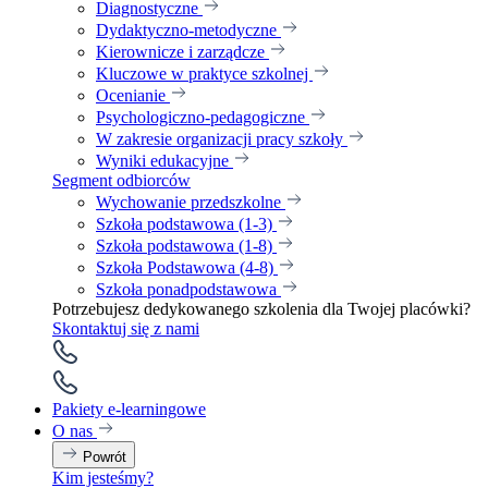
Diagnostyczne
Dydaktyczno-metodyczne
Kierownicze i zarządcze
Kluczowe w praktyce szkolnej
Ocenianie
Psychologiczno-pedagogiczne
W zakresie organizacji pracy szkoły
Wyniki edukacyjne
Segment odbiorców
Wychowanie przedszkolne
Szkoła podstawowa (1-3)
Szkoła podstawowa (1-8)
Szkoła Podstawowa (4-8)
Szkoła ponadpodstawowa
Potrzebujesz dedykowanego szkolenia dla Twojej placówki?
Skontaktuj się z nami
Pakiety e-learningowe
O nas
Powrót
Kim jesteśmy?