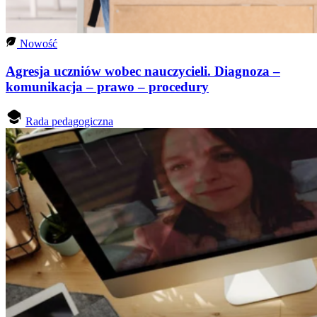
Nowość
Agresja uczniów wobec nauczycieli. Diagnoza –
komunikacja – prawo – procedury
Rada pedagogiczna