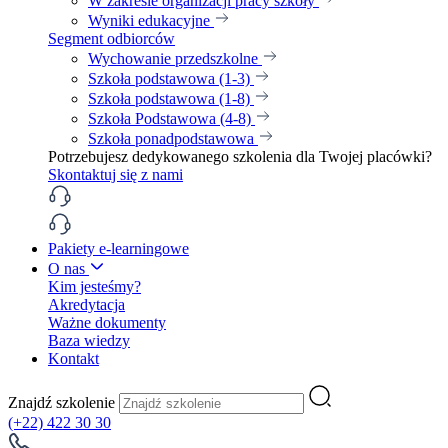
W zakresie organizacji pracy szkoły
Wyniki edukacyjne
Segment odbiorców
Wychowanie przedszkolne
Szkoła podstawowa (1-3)
Szkoła podstawowa (1-8)
Szkoła Podstawowa (4-8)
Szkoła ponadpodstawowa
Potrzebujesz dedykowanego szkolenia dla Twojej placówki?
Skontaktuj się z nami
Pakiety e-learningowe
O nas
Kim jesteśmy?
Akredytacja
Ważne dokumenty
Baza wiedzy
Kontakt
Znajdź szkolenie
(+22) 422 30 30