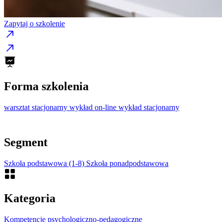
Zapytaj o szkolenie
Forma szkolenia
warsztat stacjonarny
wykład on-line
wykład stacjonarny
Segment
Szkoła podstawowa (1-8)
Szkoła ponadpodstawowa
Kategoria
Kompetencje psychologiczno-pedagogiczne