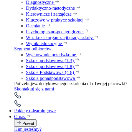
Diagnostyczne
Dydaktyczno-metodyczne
Kierownicze i zarządcze
Kluczowe w praktyce szkolnej
Ocenianie
Psychologiczno-pedagogiczne
W zakresie organizacji pracy szkoły
Wyniki edukacyjne
Segment odbiorców
Wychowanie przedszkolne
Szkoła podstawowa (1-3)
Szkoła podstawowa (1-8)
Szkoła Podstawowa (4-8)
Szkoła ponadpodstawowa
Potrzebujesz dedykowanego szkolenia dla Twojej placówki?
Skontaktuj się z nami
Pakiety e-learningowe
O nas
Powrót
Kim jesteśmy?