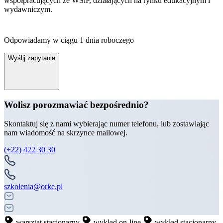
współpracujących ze WSiP, działających na rynku edukacyjnym i
wydawniczym.
Odpowiadamy w ciągu 1 dnia roboczego
Wyślij zapytanie
Wolisz porozmawiać bezpośrednio?
Skontaktuj się z nami wybierając numer telefonu, lub zostawiając
nam wiadomość na skrzynce mailowej.
(+22) 422 30 30
szkolenia@orke.pl
warsztat stacjonarny
wykład on-line
wykład stacjonarny