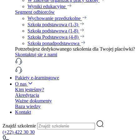
W zakresie organizacji pracy szkoły
Wyniki edukacyjne
Segment odbiorców
Wychowanie przedszkolne
Szkoła podstawowa (1-3)
Szkoła podstawowa (1-8)
Szkoła Podstawowa (4-8)
Szkoła ponadpodstawowa
Potrzebujesz dedykowanego szkolenia dla Twojej placówki?
Skontaktuj się z nami
Pakiety e-learningowe
O nas
Kim jesteśmy?
Akredytacja
Ważne dokumenty
Baza wiedzy
Kontakt
Znajdź szkolenie
(+22) 422 30 30