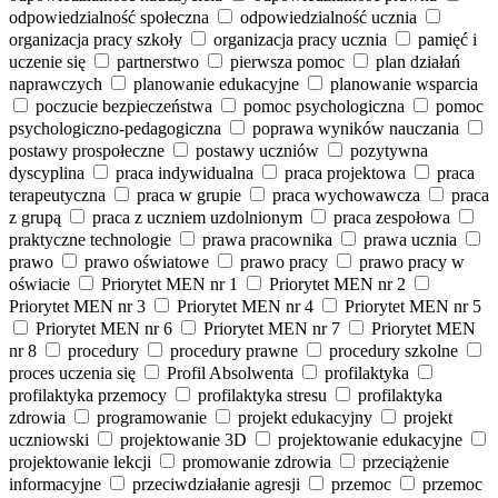
odpowiedzialność społeczna
odpowiedzialność ucznia
organizacja pracy szkoły
organizacja pracy ucznia
pamięć i
uczenie się
partnerstwo
pierwsza pomoc
plan działań
naprawczych
planowanie edukacyjne
planowanie wsparcia
poczucie bezpieczeństwa
pomoc psychologiczna
pomoc
psychologiczno-pedagogiczna
poprawa wyników nauczania
postawy prospołeczne
postawy uczniów
pozytywna
dyscyplina
praca indywidualna
praca projektowa
praca
terapeutyczna
praca w grupie
praca wychowawcza
praca
z grupą
praca z uczniem uzdolnionym
praca zespołowa
praktyczne technologie
prawa pracownika
prawa ucznia
prawo
prawo oświatowe
prawo pracy
prawo pracy w
oświacie
Priorytet MEN nr 1
Priorytet MEN nr 2
Priorytet MEN nr 3
Priorytet MEN nr 4
Priorytet MEN nr 5
Priorytet MEN nr 6
Priorytet MEN nr 7
Priorytet MEN
nr 8
procedury
procedury prawne
procedury szkolne
proces uczenia się
Profil Absolwenta
profilaktyka
profilaktyka przemocy
profilaktyka stresu
profilaktyka
zdrowia
programowanie
projekt edukacyjny
projekt
uczniowski
projektowanie 3D
projektowanie edukacyjne
projektowanie lekcji
promowanie zdrowia
przeciążenie
informacyjne
przeciwdziałanie agresji
przemoc
przemoc