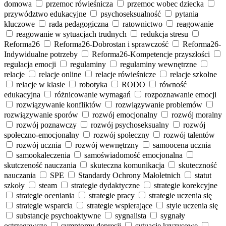
domowa
przemoc rówieśnicza
przemoc wobec dziecka
przywództwo edukacyjne
psychoseksualność
pytania
kluczowe
rada pedagogiczna
ratownictwo
reagowanie
reagowanie w sytuacjach trudnych
redukcja stresu
Reforma26
Reforma26-Dobrostan i sprawczość
Reforma26-
Indywidualne potrzeby
Reforma26-Kompetencje przyszłości
regulacja emocji
regulaminy
regulaminy wewnętrzne
relacje
relacje online
relacje rówieśnicze
relacje szkolne
relacje w klasie
robotyka
RODO
równość
edukacyjna
różnicowanie wymagań
rozpoznawanie emocji
rozwiązywanie konfliktów
rozwiązywanie problemów
rozwiązywanie sporów
rozwój emocjonalny
rozwój moralny
rozwój poznawczy
rozwój psychoseksualny
rozwój
społeczno‑emocjonalny
rozwój społeczny
rozwój talentów
rozwój ucznia
rozwój wewnętrzny
samoocena ucznia
samookaleczenia
samoświadomość emocjonalna
skutczeność nauczania
skuteczna komunikacja
skuteczność
nauczania
SPE
Standardy Ochrony Małoletnich
statut
szkoły
steam
strategie dydaktyczne
strategie korekcyjne
strategie oceniania
strategie pracy
strategie uczenia się
strategie wsparcia
strategie wspierające
style uczenia się
substancje psychoaktywne
sygnalista
sygnały
ostrzegawcze
symptomy depresji
sytuacje kryzysowe