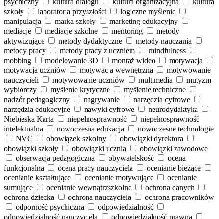
psychiczny
kultura dialogu
kultura organizacyjna
kultura
szkoły
laboratoria przyszłości
logiczne myślenie
manipulacja
marka szkoły
marketing edukacyjny
mediacje
mediacje szkolne
mentoring
metody
aktywizujące
metody dydaktyczne
metody nauczania
metody pracy
metody pracy z uczniem
mindfulness
mobbing
modelowanie 3D
montaż wideo
motywacja
motywacja uczniów
motywacja wewnętrzna
motywowanie
nauczycieli
motywowanie uczniów
multimedia
mutyzm
wybiórczy
myślenie krytyczne
myślenie techniczne
nadzór pedagogiczny
nagrywanie
narzędzia cyfrowe
narzędzia edukacyjne
nawyki cyfrowe
neurodydaktyka
Niebieska Karta
niepełnosprawność
niepełnosprawność
intelektualna
nowoczesna edukacja
nowoczesne technologie
NVC
obowiązek szkolny
obowiązki dyrektora
obowiązki szkoły
obowiązki ucznia
obowiązki zawodowe
obserwacja pedagogiczna
obywatelskość
ocena
funkcjonalna
ocena pracy nauczyciela
ocenianie bieżące
ocenianie kształtujące
ocenianie motywujące
ocenianie
sumujące
ocenianie wewnątrzszkolne
ochrona danych
ochrona dziecka
ochrona nauczyciela
ochrona pracowników
odporność psychiczna
odpowiedzialność
odpowiedzialność nauczyciela
odpowiedzialność prawna