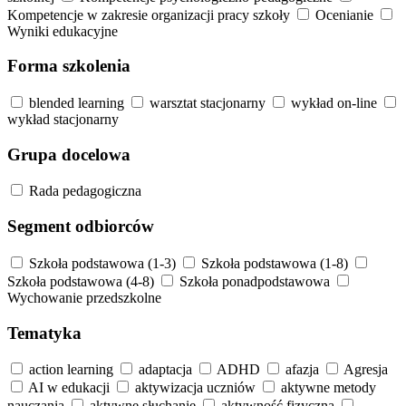
Kompetencje w zakresie organizacji pracy szkoły
Ocenianie
Wyniki edukacyjne
Forma szkolenia
blended learning
warsztat stacjonarny
wykład on-line
wykład stacjonarny
Grupa docelowa
Rada pedagogiczna
Segment odbiorców
Szkoła podstawowa (1-3)
Szkoła podstawowa (1-8)
Szkoła podstawowa (4-8)
Szkoła ponadpodstawowa
Wychowanie przedszkolne
Tematyka
action learning
adaptacja
ADHD
afazja
Agresja
AI w edukacji
aktywizacja uczniów
aktywne metody
nauczania
aktywne słuchanie
aktywność fizyczna