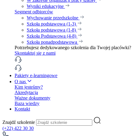
W zakresie organizacji pracy szkoły
Wyniki edukacyjne
Segment odbiorców
Wychowanie przedszkolne
Szkoła podstawowa (1-3)
Szkoła podstawowa (1-8)
Szkoła Podstawowa (4-8)
Szkoła ponadpodstawowa
Potrzebujesz dedykowanego szkolenia dla Twojej placówki?
Skontaktuj się z nami
Pakiety e-learningowe
O nas
Kim jesteśmy?
Akredytacja
Ważne dokumenty
Baza wiedzy
Kontakt
Znajdź szkolenie
(+22) 422 30 30