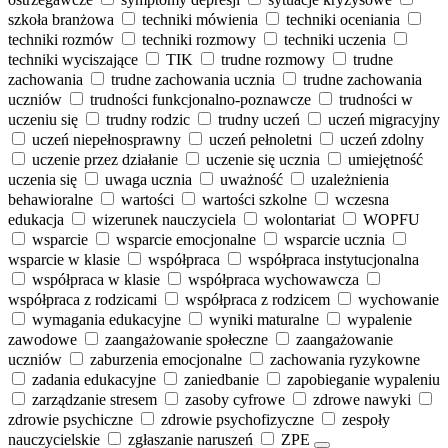
szkoła branżowa
techniki mówienia
techniki oceniania
techniki rozmów
techniki rozmowy
techniki uczenia
techniki wyciszające
TIK
trudne rozmowy
trudne
zachowania
trudne zachowania ucznia
trudne zachowania
uczniów
trudności funkcjonalno‑poznawcze
trudności w
uczeniu się
trudny rodzic
trudny uczeń
uczeń migracyjny
uczeń niepełnosprawny
uczeń pełnoletni
uczeń zdolny
uczenie przez działanie
uczenie się ucznia
umiejętność
uczenia się
uwaga ucznia
uważność
uzależnienia
behawioralne
wartości
wartości szkolne
wczesna
edukacja
wizerunek nauczyciela
wolontariat
WOPFU
wsparcie
wsparcie emocjonalne
wsparcie ucznia
wsparcie w klasie
współpraca
współpraca instytucjonalna
współpraca w klasie
współpraca wychowawcza
współpraca z rodzicami
współpraca z rodzicem
wychowanie
wymagania edukacyjne
wyniki maturalne
wypalenie
zawodowe
zaangażowanie społeczne
zaangażowanie
uczniów
zaburzenia emocjonalne
zachowania ryzykowne
zadania edukacyjne
zaniedbanie
zapobieganie wypaleniu
zarządzanie stresem
zasoby cyfrowe
zdrowe nawyki
zdrowie psychiczne
zdrowie psychofizyczne
zespoły
nauczycielskie
zgłaszanie naruszeń
ZPE