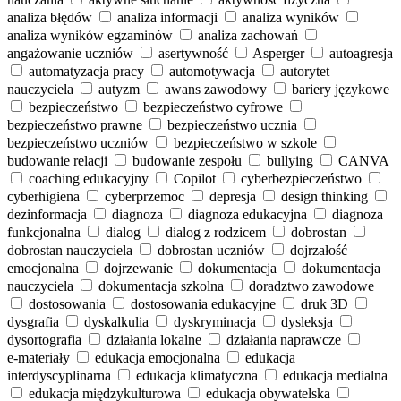
analiza błędów
analiza informacji
analiza wyników
analiza wyników egzaminów
analiza zachowań
angażowanie uczniów
asertywność
Asperger
autoagresja
automatyzacja pracy
automotywacja
autorytet
nauczyciela
autyzm
awans zawodowy
bariery językowe
bezpieczeństwo
bezpieczeństwo cyfrowe
bezpieczeństwo prawne
bezpieczeństwo ucznia
bezpieczeństwo uczniów
bezpieczeństwo w szkole
budowanie relacji
budowanie zespołu
bullying
CANVA
coaching edukacyjny
Copilot
cyberbezpieczeństwo
cyberhigiena
cyberprzemoc
depresja
design thinking
dezinformacja
diagnoza
diagnoza edukacyjna
diagnoza
funkcjonalna
dialog
dialog z rodzicem
dobrostan
dobrostan nauczyciela
dobrostan uczniów
dojrzałość
emocjonalna
dojrzewanie
dokumentacja
dokumentacja
nauczyciela
dokumentacja szkolna
doradztwo zawodowe
dostosowania
dostosowania edukacyjne
druk 3D
dysgrafia
dyskalkulia
dyskryminacja
dysleksja
dysortografia
działania lokalne
działania naprawcze
e‑materiały
edukacja emocjonalna
edukacja
interdyscyplinarna
edukacja klimatyczna
edukacja medialna
edukacja międzykulturowa
edukacja obywatelska