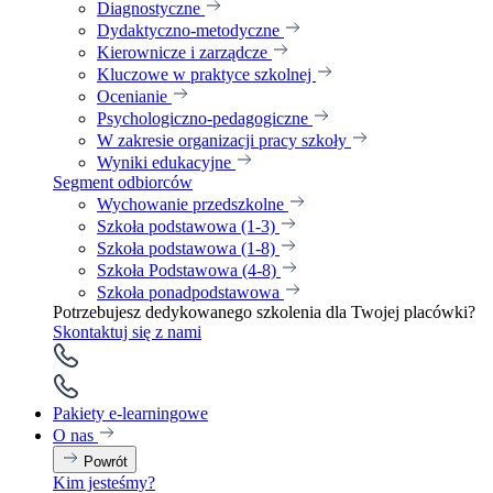
Diagnostyczne
Dydaktyczno-metodyczne
Kierownicze i zarządcze
Kluczowe w praktyce szkolnej
Ocenianie
Psychologiczno-pedagogiczne
W zakresie organizacji pracy szkoły
Wyniki edukacyjne
Segment odbiorców
Wychowanie przedszkolne
Szkoła podstawowa (1-3)
Szkoła podstawowa (1-8)
Szkoła Podstawowa (4-8)
Szkoła ponadpodstawowa
Potrzebujesz dedykowanego szkolenia dla Twojej placówki?
Skontaktuj się z nami
Pakiety e-learningowe
O nas
Powrót
Kim jesteśmy?