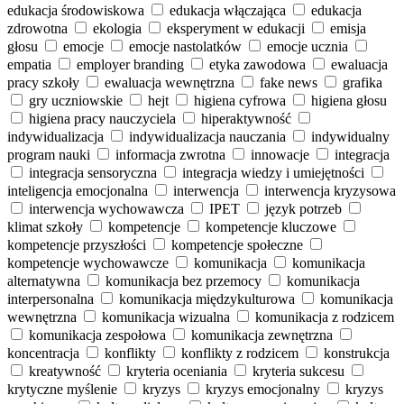
edukacja środowiskowa
edukacja włączająca
edukacja
zdrowotna
ekologia
eksperyment w edukacji
emisja
głosu
emocje
emocje nastolatków
emocje ucznia
empatia
employer branding
etyka zawodowa
ewaluacja
pracy szkoły
ewaluacja wewnętrzna
fake news
grafika
gry uczniowskie
hejt
higiena cyfrowa
higiena głosu
higiena pracy nauczyciela
hiperaktywność
indywidualizacja
indywidualizacja nauczania
indywidualny
program nauki
informacja zwrotna
innowacje
integracja
integracja sensoryczna
integracja wiedzy i umiejętności
inteligencja emocjonalna
interwencja
interwencja kryzysowa
interwencja wychowawcza
IPET
język potrzeb
klimat szkoły
kompetencje
kompetencje kluczowe
kompetencje przyszłości
kompetencje społeczne
kompetencje wychowawcze
komunikacja
komunikacja
alternatywna
komunikacja bez przemocy
komunikacja
interpersonalna
komunikacja międzykulturowa
komunikacja
wewnętrzna
komunikacja wizualna
komunikacja z rodzicem
komunikacja zespołowa
komunikacja zewnętrzna
koncentracja
konflikty
konflikty z rodzicem
konstrukcja
kreatywność
kryteria oceniania
kryteria sukcesu
krytyczne myślenie
kryzys
kryzys emocjonalny
kryzys