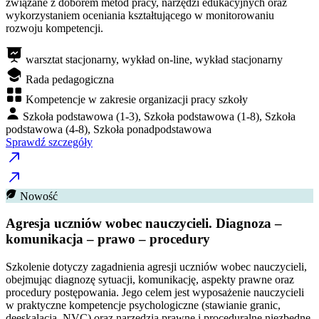
związane z doborem metod pracy, narzędzi edukacyjnych oraz
wykorzystaniem oceniania kształtującego w monitorowaniu
rozwoju kompetencji.
warsztat stacjonarny, wykład on-line, wykład stacjonarny
Rada pedagogiczna
Kompetencje w zakresie organizacji pracy szkoły
Szkoła podstawowa (1-3), Szkoła podstawowa (1-8), Szkoła
podstawowa (4-8), Szkoła ponadpodstawowa
Sprawdź szczegóły
Nowość
Agresja uczniów wobec nauczycieli. Diagnoza –
komunikacja – prawo – procedury
Szkolenie dotyczy zagadnienia agresji uczniów wobec nauczycieli,
obejmując diagnozę sytuacji, komunikację, aspekty prawne oraz
procedury postępowania. Jego celem jest wyposażenie nauczycieli
w praktyczne kompetencje psychologiczne (stawianie granic,
deeskalacja, NVC) oraz narzędzia prawne i proceduralne niezbędne