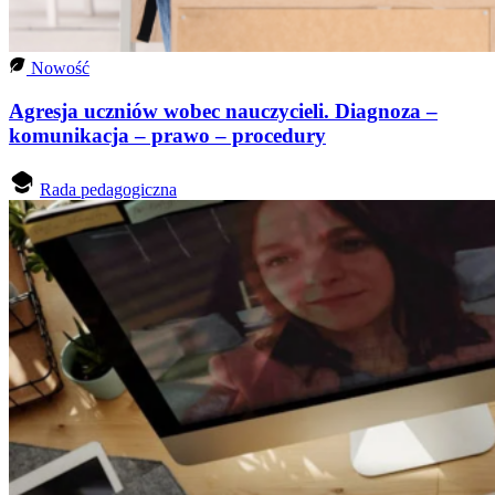
Nowość
Agresja uczniów wobec nauczycieli. Diagnoza –
komunikacja – prawo – procedury
Rada pedagogiczna