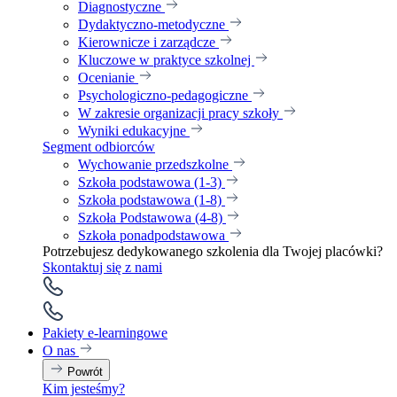
Diagnostyczne
Dydaktyczno-metodyczne
Kierownicze i zarządcze
Kluczowe w praktyce szkolnej
Ocenianie
Psychologiczno-pedagogiczne
W zakresie organizacji pracy szkoły
Wyniki edukacyjne
Segment odbiorców
Wychowanie przedszkolne
Szkoła podstawowa (1-3)
Szkoła podstawowa (1-8)
Szkoła Podstawowa (4-8)
Szkoła ponadpodstawowa
Potrzebujesz dedykowanego szkolenia dla Twojej placówki?
Skontaktuj się z nami
Pakiety e-learningowe
O nas
Powrót
Kim jesteśmy?