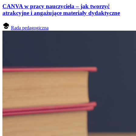
CANVA w pracy nauczyciela – jak tworzyć
atrakcyjne i angażujące materiały dydaktyczne
Rada pedagogiczna