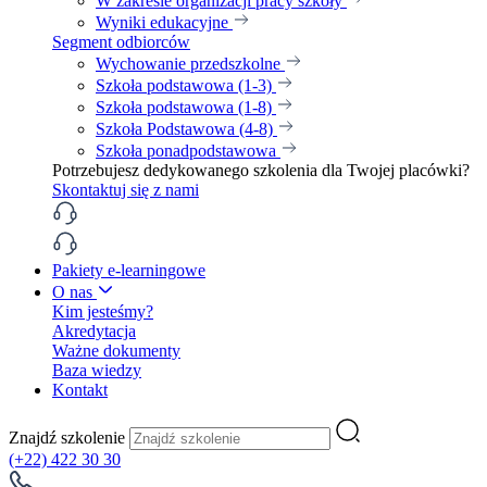
W zakresie organizacji pracy szkoły
Wyniki edukacyjne
Segment odbiorców
Wychowanie przedszkolne
Szkoła podstawowa (1-3)
Szkoła podstawowa (1-8)
Szkoła Podstawowa (4-8)
Szkoła ponadpodstawowa
Potrzebujesz dedykowanego szkolenia dla Twojej placówki?
Skontaktuj się z nami
Pakiety e-learningowe
O nas
Kim jesteśmy?
Akredytacja
Ważne dokumenty
Baza wiedzy
Kontakt
Znajdź szkolenie
(+22) 422 30 30