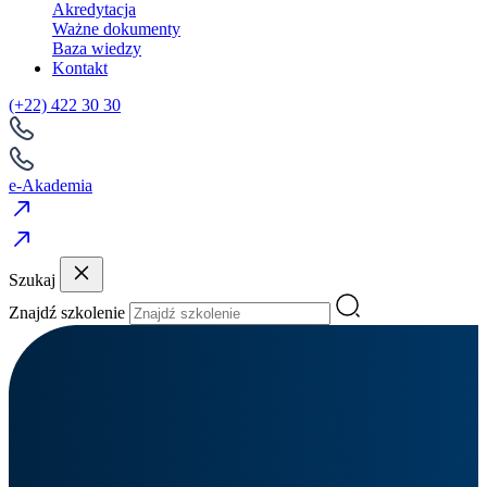
Akredytacja
Ważne dokumenty
Baza wiedzy
Kontakt
(+22) 422 30 30
e-Akademia
Szukaj
Znajdź szkolenie