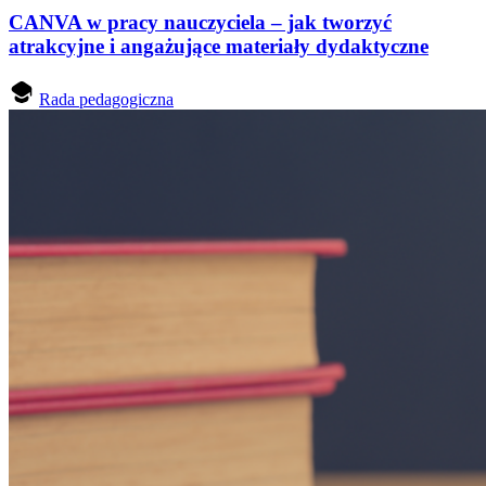
CANVA w pracy nauczyciela – jak tworzyć
atrakcyjne i angażujące materiały dydaktyczne
Rada pedagogiczna