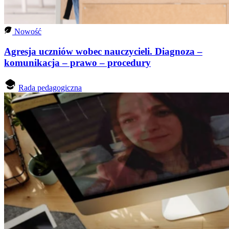
Nowość
Agresja uczniów wobec nauczycieli. Diagnoza –
komunikacja – prawo – procedury
Rada pedagogiczna