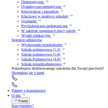
Diagnostyczne
Dydaktyczno-metodyczne
Kierownicze i zarządcze
Kluczowe w praktyce szkolnej
Ocenianie
Psychologiczno-pedagogiczne
W zakresie organizacji pracy szkoły
Wyniki edukacyjne
Segment odbiorców
Wychowanie przedszkolne
Szkoła podstawowa (1-3)
Szkoła podstawowa (1-8)
Szkoła Podstawowa (4-8)
Szkoła ponadpodstawowa
Potrzebujesz dedykowanego szkolenia dla Twojej placówki?
Skontaktuj się z nami
Pakiety e-learningowe
O nas
Powrót
Kim jesteśmy?