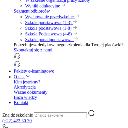
W zakresie organizacji pracy szkoły
Wyniki edukacyjne
Segment odbiorców
Wychowanie przedszkolne
Szkoła podstawowa (1-3)
Szkoła podstawowa (1-8)
Szkoła Podstawowa (4-8)
Szkoła ponadpodstawowa
Potrzebujesz dedykowanego szkolenia dla Twojej placówki?
Skontaktuj się z nami
Pakiety e-learningowe
O nas
Kim jesteśmy?
Akredytacja
Ważne dokumenty
Baza wiedzy
Kontakt
Znajdź szkolenie
(+22) 422 30 30