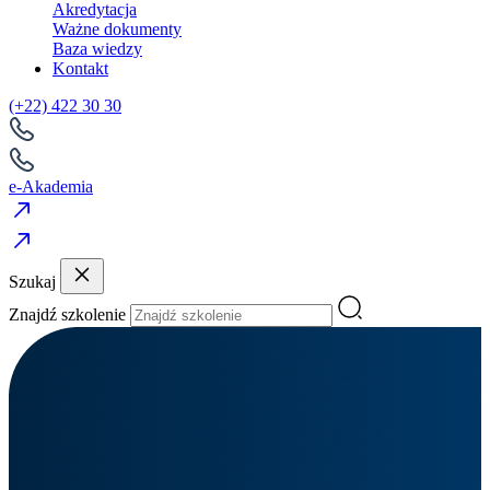
Akredytacja
Ważne dokumenty
Baza wiedzy
Kontakt
(+22) 422 30 30
e-Akademia
Szukaj
Znajdź szkolenie