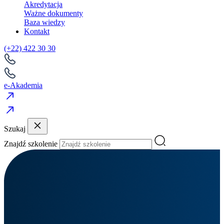
Akredytacja
Ważne dokumenty
Baza wiedzy
Kontakt
(+22) 422 30 30
e-Akademia
Szukaj
Znajdź szkolenie