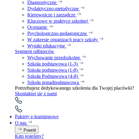
Diagnostyczne
Dydaktyczno-metodyczne
Kierownicze i zarządcze
Kluczowe w praktyce szkolnej
Ocenianie
Psychologiczno-pedagogiczne
W zakresie organizacji pracy szkoły
Wyniki edukacyjne
Segment odbiorców
Wychowanie przedszkolne
Szkoła podstawowa (1-3)
Szkoła podstawowa (1-8)
Szkoła Podstawowa (4-8)
Szkoła ponadpodstawowa
Potrzebujesz dedykowanego szkolenia dla Twojej placówki?
Skontaktuj się z nami
Pakiety e-learningowe
O nas
Powrót
Kim jesteśmy?