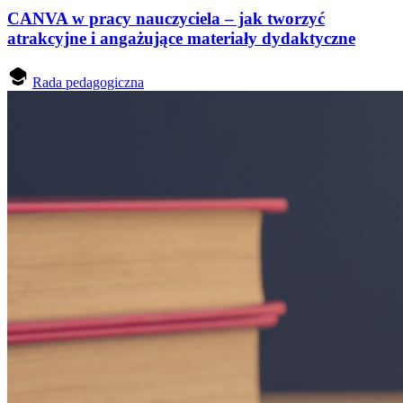
CANVA w pracy nauczyciela – jak tworzyć
atrakcyjne i angażujące materiały dydaktyczne
Rada pedagogiczna