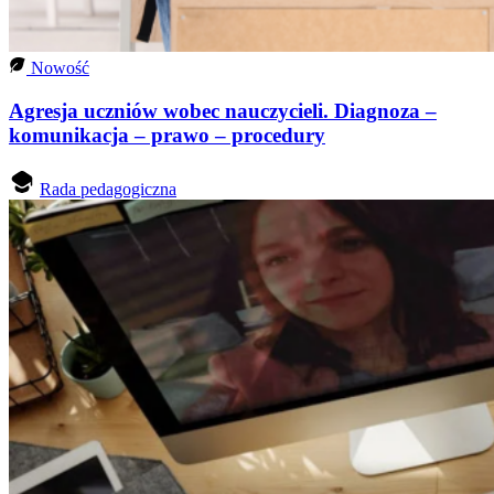
Nowość
Agresja uczniów wobec nauczycieli. Diagnoza –
komunikacja – prawo – procedury
Rada pedagogiczna