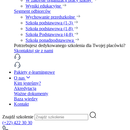
W zakresie organizacji pracy szkoły
Wyniki edukacyjne
Segment odbiorców
Wychowanie przedszkolne
Szkoła podstawowa (1-3)
Szkoła podstawowa (1-8)
Szkoła Podstawowa (4-8)
Szkoła ponadpodstawowa
Potrzebujesz dedykowanego szkolenia dla Twojej placówki?
Skontaktuj się z nami
Pakiety e-learningowe
O nas
Kim jesteśmy?
Akredytacja
Ważne dokumenty
Baza wiedzy
Kontakt
Znajdź szkolenie
(+22) 422 30 30