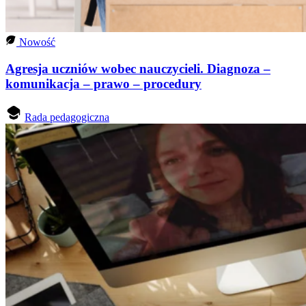
Nowość
Agresja uczniów wobec nauczycieli. Diagnoza –
komunikacja – prawo – procedury
Rada pedagogiczna