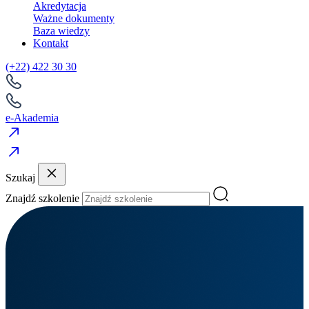
Akredytacja
Ważne dokumenty
Baza wiedzy
Kontakt
(+22) 422 30 30
e-Akademia
Szukaj
Znajdź szkolenie