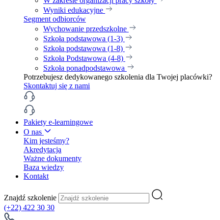
W zakresie organizacji pracy szkoły
Wyniki edukacyjne
Segment odbiorców
Wychowanie przedszkolne
Szkoła podstawowa (1-3)
Szkoła podstawowa (1-8)
Szkoła Podstawowa (4-8)
Szkoła ponadpodstawowa
Potrzebujesz dedykowanego szkolenia dla Twojej placówki?
Skontaktuj się z nami
Pakiety e-learningowe
O nas
Kim jesteśmy?
Akredytacja
Ważne dokumenty
Baza wiedzy
Kontakt
Znajdź szkolenie
(+22) 422 30 30