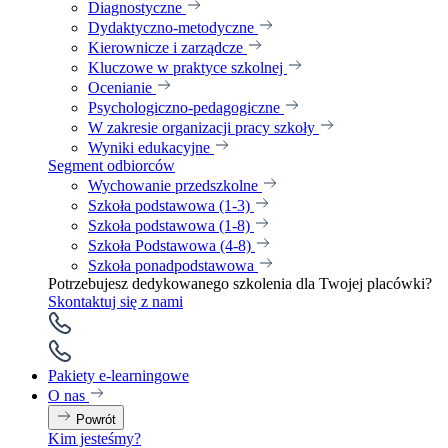
Diagnostyczne
Dydaktyczno-metodyczne
Kierownicze i zarządcze
Kluczowe w praktyce szkolnej
Ocenianie
Psychologiczno-pedagogiczne
W zakresie organizacji pracy szkoły
Wyniki edukacyjne
Segment odbiorców
Wychowanie przedszkolne
Szkoła podstawowa (1-3)
Szkoła podstawowa (1-8)
Szkoła Podstawowa (4-8)
Szkoła ponadpodstawowa
Potrzebujesz dedykowanego szkolenia dla Twojej placówki?
Skontaktuj się z nami
Pakiety e-learningowe
O nas
Powrót
Kim jesteśmy?