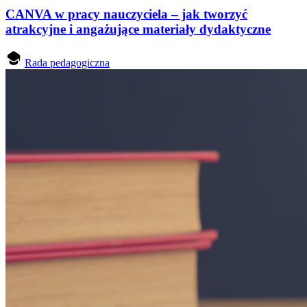
CANVA w pracy nauczyciela – jak tworzyć
atrakcyjne i angażujące materiały dydaktyczne
Rada pedagogiczna