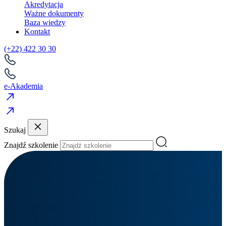
Akredytacja
Ważne dokumenty
Baza wiedzy
Kontakt
(+22) 422 30 30
e-Akademia
Szukaj
Znajdź szkolenie