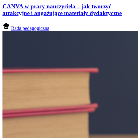
CANVA w pracy nauczyciela – jak tworzyć
atrakcyjne i angażujące materiały dydaktyczne
Rada pedagogiczna