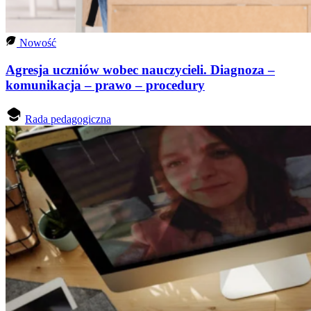
Nowość
Agresja uczniów wobec nauczycieli. Diagnoza –
komunikacja – prawo – procedury
Rada pedagogiczna