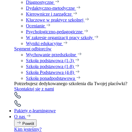
Diagnostyczne
Dydaktyczno-metodyczne
Kierownicze i zarządcze
Kluczowe w praktyce szkolnej
Ocenianie
Psychologiczno-pedagogiczne
W zakresie organizacji pracy szkoły
Wyniki edukacyjne
Segment odbiorców
Wychowanie przedszkolne
Szkoła podstawowa (1-3)
Szkoła podstawowa (1-8)
Szkoła Podstawowa (4-8)
Szkoła ponadpodstawowa
Potrzebujesz dedykowanego szkolenia dla Twojej placówki?
Skontaktuj się z nami
Pakiety e-learningowe
O nas
Powrót
Kim jesteśmy?