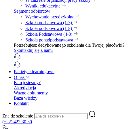
W zakresie organizacji pracy szkoły
Wyniki edukacyjne
Segment odbiorców
Wychowanie przedszkolne
Szkoła podstawowa (1-3)
Szkoła podstawowa (1-8)
Szkoła Podstawowa (4-8)
Szkoła ponadpodstawowa
Potrzebujesz dedykowanego szkolenia dla Twojej placówki?
Skontaktuj się z nami
Pakiety e-learningowe
O nas
Kim jesteśmy?
Akredytacja
Ważne dokumenty
Baza wiedzy
Kontakt
Znajdź szkolenie
(+22) 422 30 30