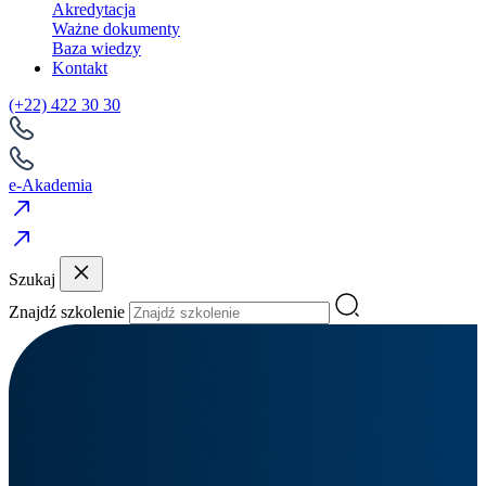
Akredytacja
Ważne dokumenty
Baza wiedzy
Kontakt
(+22) 422 30 30
e-Akademia
Szukaj
Znajdź szkolenie