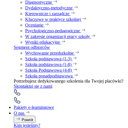
Diagnostyczne
Dydaktyczno-metodyczne
Kierownicze i zarządcze
Kluczowe w praktyce szkolnej
Ocenianie
Psychologiczno-pedagogiczne
W zakresie organizacji pracy szkoły
Wyniki edukacyjne
Segment odbiorców
Wychowanie przedszkolne
Szkoła podstawowa (1-3)
Szkoła podstawowa (1-8)
Szkoła Podstawowa (4-8)
Szkoła ponadpodstawowa
Potrzebujesz dedykowanego szkolenia dla Twojej placówki?
Skontaktuj się z nami
Pakiety e-learningowe
O nas
Powrót
Kim jesteśmy?