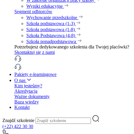
W zakresie organizacji pracy szkoły
Wyniki edukacyjne
Segment odbiorców
Wychowanie przedszkolne
Szkoła podstawowa (1-3)
Szkoła podstawowa (1-8)
Szkoła Podstawowa (4-8)
Szkoła ponadpodstawowa
Potrzebujesz dedykowanego szkolenia dla Twojej placówki?
Skontaktuj się z nami
Pakiety e-learningowe
O nas
Kim jesteśmy?
Akredytacja
Ważne dokumenty
Baza wiedzy
Kontakt
Znajdź szkolenie
(+22) 422 30 30