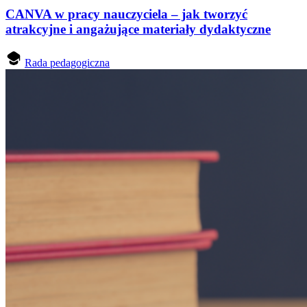
CANVA w pracy nauczyciela – jak tworzyć
atrakcyjne i angażujące materiały dydaktyczne
Rada pedagogiczna