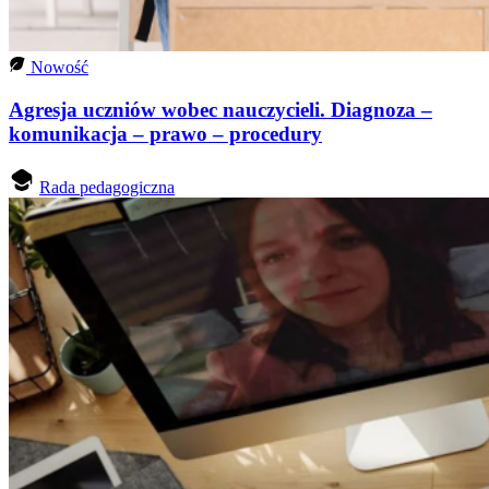
Nowość
Agresja uczniów wobec nauczycieli. Diagnoza –
komunikacja – prawo – procedury
Rada pedagogiczna