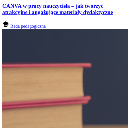
CANVA w pracy nauczyciela – jak tworzyć
atrakcyjne i angażujące materiały dydaktyczne
Rada pedagogiczna