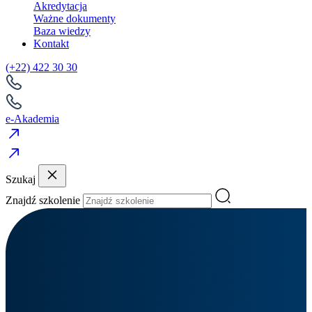
Akredytacja
Ważne dokumenty
Baza wiedzy
Kontakt
(+22) 422 30 30
e-Akademia
Szukaj
Znajdź szkolenie