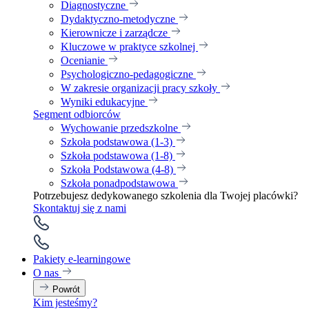
Diagnostyczne
Dydaktyczno-metodyczne
Kierownicze i zarządcze
Kluczowe w praktyce szkolnej
Ocenianie
Psychologiczno-pedagogiczne
W zakresie organizacji pracy szkoły
Wyniki edukacyjne
Segment odbiorców
Wychowanie przedszkolne
Szkoła podstawowa (1-3)
Szkoła podstawowa (1-8)
Szkoła Podstawowa (4-8)
Szkoła ponadpodstawowa
Potrzebujesz dedykowanego szkolenia dla Twojej placówki?
Skontaktuj się z nami
Pakiety e-learningowe
O nas
Powrót
Kim jesteśmy?