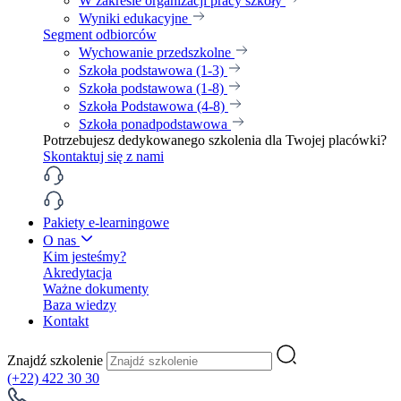
W zakresie organizacji pracy szkoły
Wyniki edukacyjne
Segment odbiorców
Wychowanie przedszkolne
Szkoła podstawowa (1-3)
Szkoła podstawowa (1-8)
Szkoła Podstawowa (4-8)
Szkoła ponadpodstawowa
Potrzebujesz dedykowanego szkolenia dla Twojej placówki?
Skontaktuj się z nami
Pakiety e-learningowe
O nas
Kim jesteśmy?
Akredytacja
Ważne dokumenty
Baza wiedzy
Kontakt
Znajdź szkolenie
(+22) 422 30 30