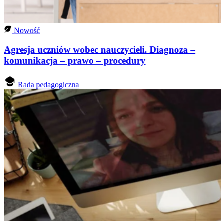
Nowość
Agresja uczniów wobec nauczycieli. Diagnoza –
komunikacja – prawo – procedury
Rada pedagogiczna