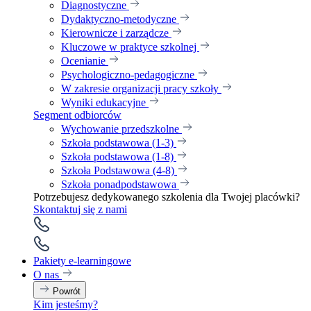
Diagnostyczne
Dydaktyczno-metodyczne
Kierownicze i zarządcze
Kluczowe w praktyce szkolnej
Ocenianie
Psychologiczno-pedagogiczne
W zakresie organizacji pracy szkoły
Wyniki edukacyjne
Segment odbiorców
Wychowanie przedszkolne
Szkoła podstawowa (1-3)
Szkoła podstawowa (1-8)
Szkoła Podstawowa (4-8)
Szkoła ponadpodstawowa
Potrzebujesz dedykowanego szkolenia dla Twojej placówki?
Skontaktuj się z nami
Pakiety e-learningowe
O nas
Powrót
Kim jesteśmy?