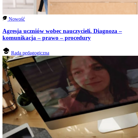
Nowość
Agresja uczniów wobec nauczycieli. Diagnoza –
komunikacja – prawo – procedury
Rada pedagogiczna