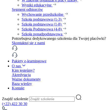
W zakresie organizacji pracy szkoły
Wyniki edukacyjne
Segment odbiorców
Wychowanie przedszkolne
Szkoła podstawowa (1-3)
Szkoła podstawowa (1-8)
Szkoła Podstawowa (4-8)
Szkoła ponadpodstawowa
Potrzebujesz dedykowanego szkolenia dla Twojej placówki?
Skontaktuj się z nami
Pakiety e-learningowe
O nas
Kim jesteśmy?
Akredytacja
Ważne dokumenty
Baza wiedzy
Kontakt
Znajdź szkolenie
(+22) 422 30 30