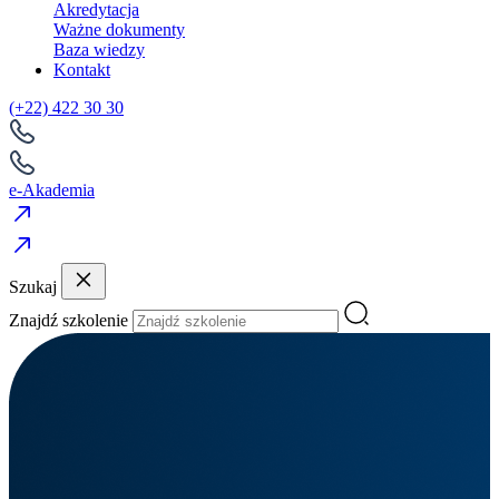
Akredytacja
Ważne dokumenty
Baza wiedzy
Kontakt
(+22) 422 30 30
e-Akademia
Szukaj
Znajdź szkolenie