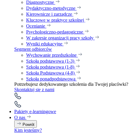
Diagnostyczne
Dydaktyczno-metodyczne
Kierownicze i zarządcze
Kluczowe w praktyce szkolnej
Ocenianie
Psychologiczno-pedagogiczne
W zakresie organizacji pracy szkoły
Wyniki edukacyjne
Segment odbiorców
Wychowanie przedszkolne
Szkoła podstawowa (1-3)
Szkoła podstawowa (1-8)
Szkoła Podstawowa (4-8)
Szkoła ponadpodstawowa
Potrzebujesz dedykowanego szkolenia dla Twojej placówki?
Skontaktuj się z nami
Pakiety e-learningowe
O nas
Powrót
Kim jesteśmy?