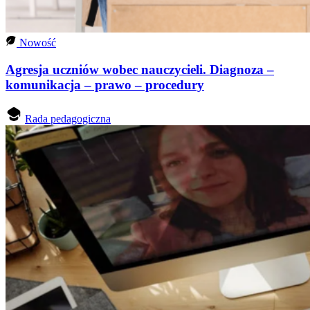
Nowość
Agresja uczniów wobec nauczycieli. Diagnoza –
komunikacja – prawo – procedury
Rada pedagogiczna