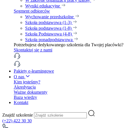
W zakresie organizacji pracy szkoły
Wyniki edukacyjne
Segment odbiorców
Wychowanie przedszkolne
Szkoła podstawowa (1-3)
Szkoła podstawowa (1-8)
Szkoła Podstawowa (4-8)
Szkoła ponadpodstawowa
Potrzebujesz dedykowanego szkolenia dla Twojej placówki?
Skontaktuj się z nami
Pakiety e-learningowe
O nas
Kim jesteśmy?
Akredytacja
Ważne dokumenty
Baza wiedzy
Kontakt
Znajdź szkolenie
(+22) 422 30 30