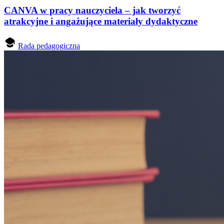
CANVA w pracy nauczyciela – jak tworzyć
atrakcyjne i angażujące materiały dydaktyczne
Rada pedagogiczna