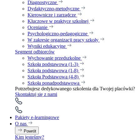
Diagnostyczne
Dydaktyczno-metodyczne
Kierownicze i zarządcze
Kluczowe w praktyce szkolnej
Ocenianie
Psychologiczno-pedagogiczne
W zakresie organizacji pracy szkoły
Wyniki edukacyjne
Segment odbiorców
Wychowanie przedszkolne
Szkoła podstawowa (1-3)
Szkoła podstawowa (1-8)
Szkoła Podstawowa (4-8)
Szkoła ponadpodstawowa
Potrzebujesz dedykowanego szkolenia dla Twojej placówki?
Skontaktuj się z nami
Pakiety e-learningowe
O nas
Powrót
Kim jesteśmy?