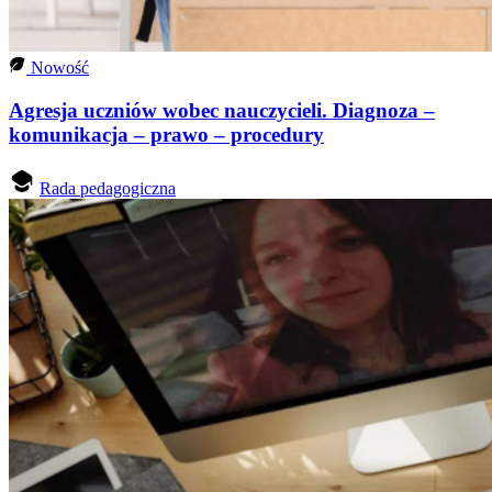
Nowość
Agresja uczniów wobec nauczycieli. Diagnoza –
komunikacja – prawo – procedury
Rada pedagogiczna