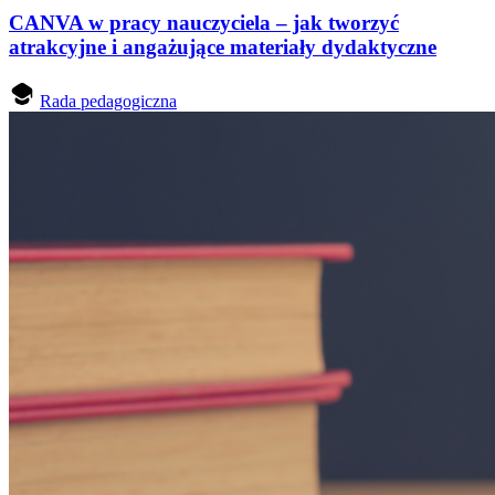
CANVA w pracy nauczyciela – jak tworzyć
atrakcyjne i angażujące materiały dydaktyczne
Rada pedagogiczna