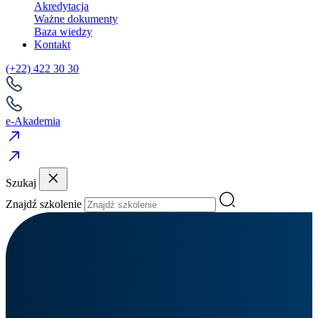
Akredytacja
Ważne dokumenty
Baza wiedzy
Kontakt
(+22) 422 30 30
e-Akademia
Szukaj
Znajdź szkolenie