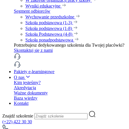
W zakresie organizacji pracy szkoły
Wyniki edukacyjne
Segment odbiorców
Wychowanie przedszkolne
Szkoła podstawowa (1-3)
Szkoła podstawowa (1-8)
Szkoła Podstawowa (4-8)
Szkoła ponadpodstawowa
Potrzebujesz dedykowanego szkolenia dla Twojej placówki?
Skontaktuj się z nami
Pakiety e-learningowe
O nas
Kim jesteśmy?
Akredytacja
Ważne dokumenty
Baza wiedzy
Kontakt
Znajdź szkolenie
(+22) 422 30 30