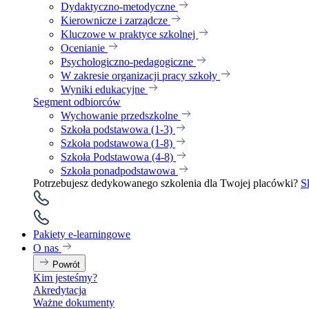
Dydaktyczno-metodyczne
Kierownicze i zarządcze
Kluczowe w praktyce szkolnej
Ocenianie
Psychologiczno-pedagogiczne
W zakresie organizacji pracy szkoły
Wyniki edukacyjne
Segment odbiorców
Wychowanie przedszkolne
Szkoła podstawowa (1-3)
Szkoła podstawowa (1-8)
Szkoła Podstawowa (4-8)
Szkoła ponadpodstawowa
Potrzebujesz dedykowanego szkolenia dla Twojej placówki?
S
Pakiety e-learningowe
O nas
Powrót
Kim jesteśmy?
Akredytacja
Ważne dokumenty