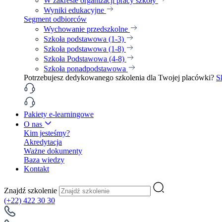
W zakresie organizacji pracy szkoły
Wyniki edukacyjne
Segment odbiorców
Wychowanie przedszkolne
Szkoła podstawowa (1-3)
Szkoła podstawowa (1-8)
Szkoła Podstawowa (4-8)
Szkoła ponadpodstawowa
Potrzebujesz dedykowanego szkolenia dla Twojej placówki?
S
Pakiety e-learningowe
O nas
Kim jesteśmy?
Akredytacja
Ważne dokumenty
Baza wiedzy
Kontakt
Znajdź szkolenie
(+22) 422 30 30