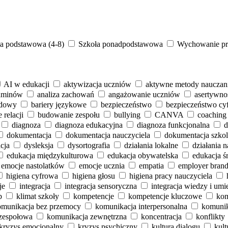
a podstawowa (4-8)
Szkoła ponadpodstawowa
Wychowanie pr
AI w edukacji
aktywizacja uczniów
aktywne metody nauczan
zaminów
analiza zachowań
angażowanie uczniów
asertywno
odowy
bariery językowe
bezpieczeństwo
bezpieczeństwo cy
relacji
budowanie zespołu
bullying
CANVA
coaching
diagnoza
diagnoza edukacyjna
diagnoza funkcjonalna
d
dokumentacja
dokumentacja nauczyciela
dokumentacja szko
cja
dysleksja
dysortografia
działania lokalne
działania 
edukacja międzykulturowa
edukacja obywatelska
edukacja 
emocje nastolatków
emocje ucznia
empatia
employer brand
higiena cyfrowa
higiena głosu
higiena pracy nauczyciela
je
integracja
integracja sensoryczna
integracja wiedzy i umi
b
klimat szkoły
kompetencje
kompetencje kluczowe
kom
omunikacja bez przemocy
komunikacja interpersonalna
komunik
zespołowa
komunikacja zewnętrzna
koncentracja
konflikty
kryzys emocjonalny
kryzys psychiczny
kultura dialogu
kult