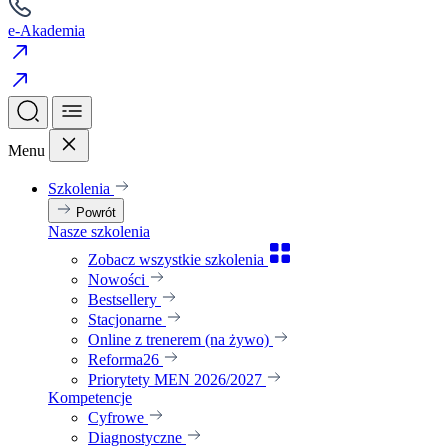
e-Akademia
Menu
Szkolenia
Powrót
Nasze szkolenia
Zobacz wszystkie szkolenia
Nowości
Bestsellery
Stacjonarne
Online z trenerem (na żywo)
Reforma26
Priorytety MEN 2026/2027
Kompetencje
Cyfrowe
Diagnostyczne