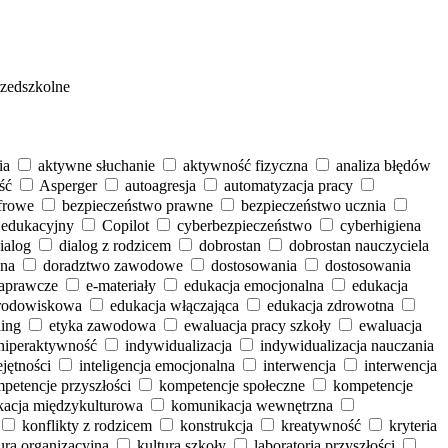
zedszkolne
ia
aktywne słuchanie
aktywność fizyczna
analiza błędów
ść
Asperger
autoagresja
automatyzacja pracy
frowe
bezpieczeństwo prawne
bezpieczeństwo ucznia
 edukacyjny
Copilot
cyberbezpieczeństwo
cyberhigiena
ialog
dialog z rodzicem
dobrostan
dobrostan nauczyciela
lna
doradztwo zawodowe
dostosowania
dostosowania
naprawcze
e‑materiały
edukacja emocjonalna
edukacja
środowiskowa
edukacja włączająca
edukacja zdrowotna
ing
etyka zawodowa
ewaluacja pracy szkoły
ewaluacja
hiperaktywność
indywidualizacja
indywidualizacja nauczania
ejętności
inteligencja emocjonalna
interwencja
interwencja
petencje przyszłości
kompetencje społeczne
kompetencje
acja międzykulturowa
komunikacja wewnętrzna
konflikty z rodzicem
konstrukcja
kreatywność
kryteria
ura organizacyjna
kultura szkoły
laboratoria przyszłości