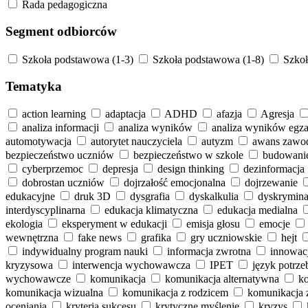
Rada pedagogiczna
Segment odbiorców
Szkoła podstawowa (1-3)
Szkoła podstawowa (1-8)
Szkoł
Tematyka
action learning
adaptacja
ADHD
afazja
Agresja
analiza informacji
analiza wyników
analiza wyników eg
automotywacja
autorytet nauczyciela
autyzm
awans zaw
bezpieczeństwo uczniów
bezpieczeństwo w szkole
budowanie 
cyberprzemoc
depresja
design thinking
dezinformacja
dobrostan uczniów
dojrzałość emocjonalna
dojrzewanie
edukacyjne
druk 3D
dysgrafia
dyskalkulia
dyskrymina
interdyscyplinarna
edukacja klimatyczna
edukacja medialna
ekologia
eksperyment w edukacji
emisja głosu
emocje
wewnętrzna
fake news
grafika
gry uczniowskie
hejt
indywidualny program nauki
informacja zwrotna
innowac
kryzysowa
interwencja wychowawcza
IPET
język potrze
wychowawcze
komunikacja
komunikacja alternatywna
k
komunikacja wizualna
komunikacja z rodzicem
komunikacja 
oceniania
kryteria sukcesu
krytyczne myślenie
kryzys